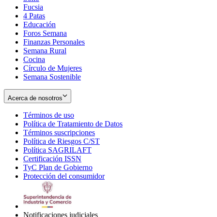
Fucsia
in
Opens
4 Patas
new
in
Educación
window
new
Foros Semana
window
Finanzas Personales
Semana Rural
Cocina
Círculo de Mujeres
Semana Sostenible
Acerca de nosotros
Términos de uso
Opens
Política de Tratamiento de Datos
in
Opens
Términos suscripciones
new
Opens
in
Política de Riesgos C/ST
window
in
Opens
new
Política SAGRILAFT
Opens
new
in
window
Certificación ISSN
Opens
in
window
new
TyC Plan de Gobierno
in
new
Opens
window
Protección del consumidor
new
window
in
Opens
window
new
in
window
new
window
Notificaciones judiciales