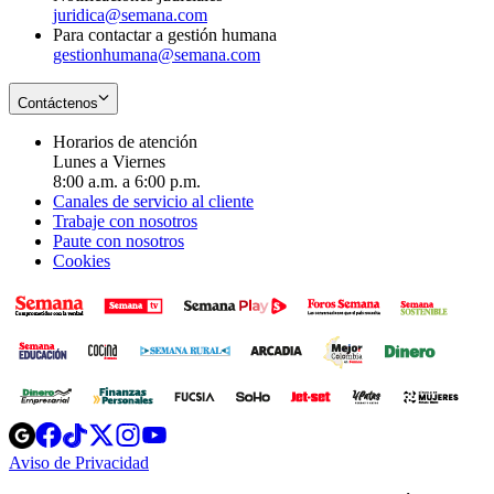
juridica@semana.com
Para contactar a gestión humana
gestionhumana@semana.com
Contáctenos
Horarios de atención
Lunes a Viernes
8:00 a.m. a 6:00 p.m.
Canales de servicio al cliente
Trabaje con nosotros
Paute con nosotros
Cookies
Opens
Opens
Opens
Opens
Opens
in
in
in
in
in
Aviso de Privacidad
Opens
new
new
new
new
new
in
window
window
window
window
window