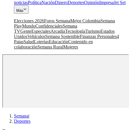
noticias
Política
Nación
Dinero
Deportes
Opinión
Impresa
Jet Set
Más
Elecciones 2026
Foros Semana
Mejor Colombia
Semana
Play
Mundo
Confidenciales
Semana
TV
Gente
Especiales
Arcadia
Tecnología
Turismo
Estados
Unidos
Vehículos
Semana Sostenible
Finanzas Personales
4
Patas
Salud
Loterías
Educación
Contenido en
colaboración
Semana Rural
Mujeres
Semana
|
Deportes