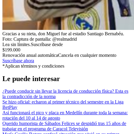
Gracias a su nieta, don Miguel fue al estadio Santiago Bernabéu.
Foto:
Captura de pantalla: @realmadrid
Lea sin límites.
Suscríbase desde
$199.000
Renovación anual automática
Cancela en cualquier momento
Suscríbase ahora
*Aplican términos y condiciones
Le puede interesar
¿Puede conducir sin llevar la licencia de conducción física? Esta es
la contradicción de la norma
Se hizo oficial: echaron al primer técnico del semestre en la Liga
BetPlay
Así funcionará el pico y placa en Medellín durante toda la semana:
rotación del 10 al 14 de agosto
Querido humorista de Sábados Felices se despidió tras 15 años de
trabajar en el programa de Caracol Televisión