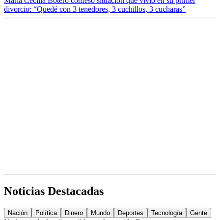
María Cecilia Botero confesó situación que vivió en su primer
divorcio: “Quedé con 3 tenedores, 3 cuchillos, 3 cucharas”
Noticias Destacadas
Nación
Política
Dinero
Mundo
Deportes
Tecnología
Gente