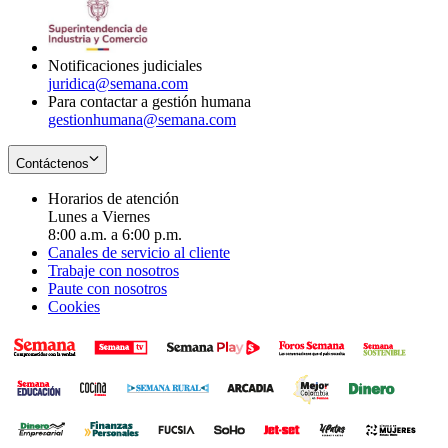
window
new
in
window
new
window
Notificaciones judiciales
juridica@semana.com
Para contactar a gestión humana
gestionhumana@semana.com
Contáctenos
Horarios de atención
Lunes a Viernes
8:00 a.m. a 6:00 p.m.
Canales de servicio al cliente
Trabaje con nosotros
Paute con nosotros
Cookies