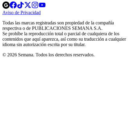
Opens
Opens
Opens
Opens
Opens
in
in
in
in
in
Aviso de Privacidad
Opens
new
new
new
new
new
in
window
window
window
window
window
Todas las marcas registradas son propiedad de la compañía
new
respectiva o de PUBLICACIONES SEMANA S.A.
window
Se prohíbe la reproducción total o parcial de cualquiera de los
contenidos que aquí aparezca, así como su traducción a cualquier
idioma sin autorización escrita por su titular.
© 2026 Semana. Todos los derechos reservados.