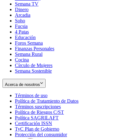
Semana TV
Dinero
Arcadia
Soho
Opens
Fucsia
in
Opens
4 Patas
new
in
Educación
window
new
Foros Semana
window
Finanzas Personales
Semana Rural
Cocina
Círculo de Mujeres
Semana Sostenible
Acerca de nosotros
Términos de uso
Opens
Política de Tratamiento de Datos
in
Opens
Términos suscripciones
new
Opens
in
Política de Riesgos C/ST
window
in
Opens
new
Política SAGRILAFT
Opens
new
in
window
Certificación ISSN
Opens
in
window
new
TyC Plan de Gobierno
in
new
Opens
window
Protección del consumidor
new
window
in
Opens