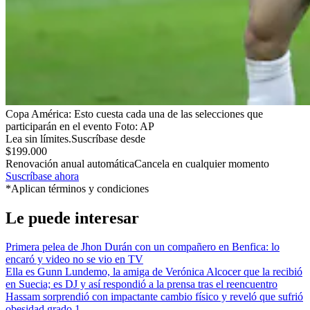
Copa América: Esto cuesta cada una de las selecciones que
participarán en el evento
Foto:
AP
Lea sin límites.
Suscríbase desde
$199.000
Renovación anual automática
Cancela en cualquier momento
Suscríbase ahora
*Aplican términos y condiciones
Le puede interesar
Primera pelea de Jhon Durán con un compañero en Benfica: lo
encaró y video no se vio en TV
Ella es Gunn Lundemo, la amiga de Verónica Alcocer que la recibió
en Suecia; es DJ y así respondió a la prensa tras el reencuentro
Hassam sorprendió con impactante cambio físico y reveló que sufrió
obesidad grado 1