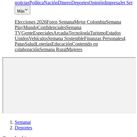
noticias
Política
Nación
Dinero
Deportes
Opinión
Impresa
Jet Set
Más
Elecciones 2026
Foros Semana
Mejor Colombia
Semana
Play
Mundo
Confidenciales
Semana
TV
Gente
Especiales
Arcadia
Tecnología
Turismo
Estados
Unidos
Vehículos
Semana Sostenible
Finanzas Personales
4
Patas
Salud
Loterías
Educación
Contenido en
colaboración
Semana Rural
Mujeres
Semana
|
Deportes