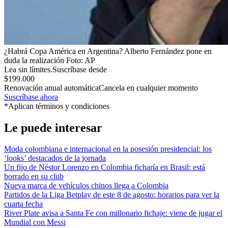
¿Habrá Copa América en Argentina? Alberto Fernández pone en
duda la realización
Foto:
AP
Lea sin límites.
Suscríbase desde
$199.000
Renovación anual automática
Cancela en cualquier momento
Suscríbase ahora
*Aplican términos y condiciones
Le puede interesar
Moda colombiana e internacional en la posesión presidencial: los
‘looks’ destacados de la jornada
Un fijo de Néstor Lorenzo en Colombia ficharía en Brasil: está
borrado en su club
Nueva marca de vehículos chinos llega a Colombia
Partidos de la Liga Betplay de este 8 de agosto: horarios para ver la
cuarta fecha
River Plate avisa a Santa Fe con millonario fichaje: viene de jugar el
Mundial con Messi