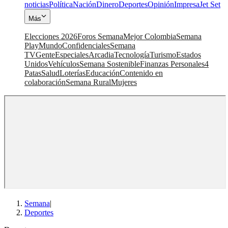
noticias
Política
Nación
Dinero
Deportes
Opinión
Impresa
Jet Set
Más
Elecciones 2026
Foros Semana
Mejor Colombia
Semana
Play
Mundo
Confidenciales
Semana
TV
Gente
Especiales
Arcadia
Tecnología
Turismo
Estados
Unidos
Vehículos
Semana Sostenible
Finanzas Personales
4
Patas
Salud
Loterías
Educación
Contenido en
colaboración
Semana Rural
Mujeres
Semana
|
Deportes