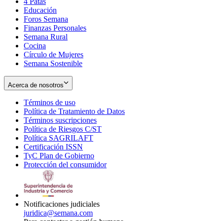
4 Patas
new
in
Educación
window
new
Foros Semana
window
Finanzas Personales
Semana Rural
Cocina
Círculo de Mujeres
Semana Sostenible
Acerca de nosotros
Términos de uso
Opens
Política de Tratamiento de Datos
in
Opens
Términos suscripciones
new
Opens
in
Política de Riesgos C/ST
window
in
Opens
new
Política SAGRILAFT
Opens
new
in
window
Certificación ISSN
Opens
in
window
new
TyC Plan de Gobierno
in
new
Opens
window
Protección del consumidor
new
window
in
Opens
window
new
in
window
new
window
Notificaciones judiciales
juridica@semana.com