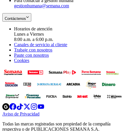
Para contactar a gestión humana
gestionhumana@semana.com
Contáctenos
Horarios de atención
Lunes a Viernes
8:00 a.m. a 6:00 p.m.
Canales de servicio al cliente
Trabaje con nosotros
Paute con nosotros
Cookies
Opens
Opens
Opens
Opens
Opens
in
in
in
in
in
Aviso de Privacidad
Opens
new
new
new
new
new
in
window
window
window
window
window
Todas las marcas registradas son propiedad de la compañía
new
respectiva o de PUBLICACIONES SEMANA S.A.
window