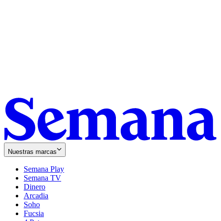
Nuestras marcas
Semana Play
Semana TV
Dinero
Arcadia
Soho
Opens
Fucsia
in
Opens