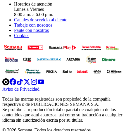
Horarios de atención
Lunes a Viernes
8:00 a.m. a 6:00 p.m.
Canales de servicio al cliente
Trabaje con nosotros
Paute con nosotros
Cookies
Opens
Opens
Opens
Opens
Opens
in
in
in
in
in
Aviso de Privacidad
Opens
new
new
new
new
new
in
window
window
window
window
window
Todas las marcas registradas son propiedad de la compañía
new
respectiva o de PUBLICACIONES SEMANA S.A.
window
Se prohíbe la reproducción total o parcial de cualquiera de los
contenidos que aquí aparezca, así como su traducción a cualquier
idioma sin autorización escrita por su titular.
© 2026 Semana. Todos los derechos reservados.