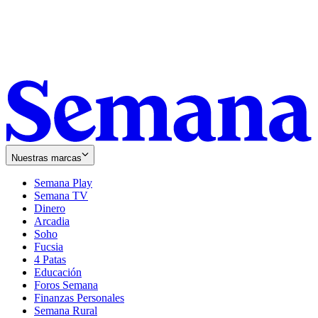
Nuestras marcas
Semana Play
Semana TV
Dinero
Arcadia
Soho
Opens
Fucsia
in
Opens
4 Patas
new
in
Educación
window
new
Foros Semana
window
Finanzas Personales
Semana Rural