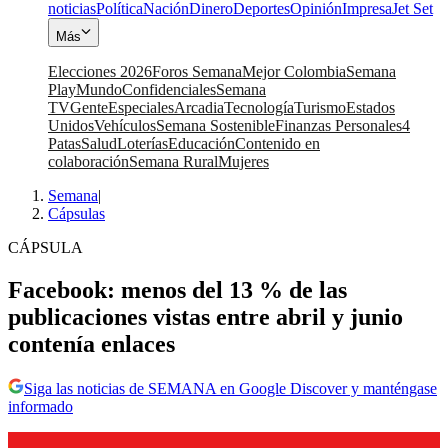
noticias
Política
Nación
Dinero
Deportes
Opinión
Impresa
Jet Set
Más
Elecciones 2026
Foros Semana
Mejor Colombia
Semana
Play
Mundo
Confidenciales
Semana
TV
Gente
Especiales
Arcadia
Tecnología
Turismo
Estados
Unidos
Vehículos
Semana Sostenible
Finanzas Personales
4
Patas
Salud
Loterías
Educación
Contenido en
colaboración
Semana Rural
Mujeres
Semana
|
Cápsulas
CÁPSULA
Facebook: menos del 13 % de las
publicaciones vistas entre abril y junio
contenía enlaces
Siga las noticias de SEMANA en Google Discover y manténgase
informado