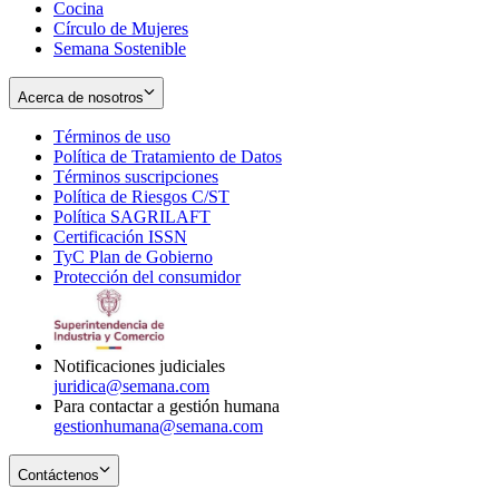
Cocina
Círculo de Mujeres
Semana Sostenible
Acerca de nosotros
Términos de uso
Opens
Política de Tratamiento de Datos
in
Opens
Términos suscripciones
new
Opens
in
Política de Riesgos C/ST
window
in
Opens
new
Política SAGRILAFT
Opens
new
in
window
Certificación ISSN
Opens
in
window
new
TyC Plan de Gobierno
in
new
Opens
window
Protección del consumidor
new
window
in
Opens
window
new
in
window
new
window
Notificaciones judiciales
juridica@semana.com
Para contactar a gestión humana
gestionhumana@semana.com
Contáctenos