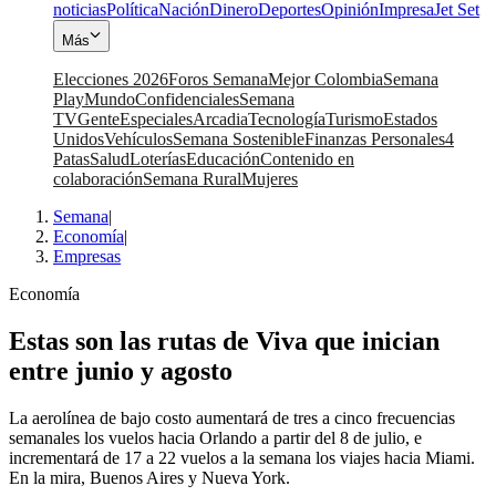
noticias
Política
Nación
Dinero
Deportes
Opinión
Impresa
Jet Set
Más
Elecciones 2026
Foros Semana
Mejor Colombia
Semana
Play
Mundo
Confidenciales
Semana
TV
Gente
Especiales
Arcadia
Tecnología
Turismo
Estados
Unidos
Vehículos
Semana Sostenible
Finanzas Personales
4
Patas
Salud
Loterías
Educación
Contenido en
colaboración
Semana Rural
Mujeres
Semana
|
Economía
|
Empresas
Economía
Estas son las rutas de Viva que inician
entre junio y agosto
La aerolínea de bajo costo aumentará de tres a cinco frecuencias
semanales los vuelos hacia Orlando a partir del 8 de julio, e
incrementará de 17 a 22 vuelos a la semana los viajes hacia Miami.
En la mira, Buenos Aires y Nueva York.