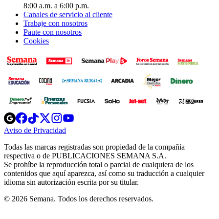
8:00 a.m. a 6:00 p.m.
Canales de servicio al cliente
Trabaje con nosotros
Paute con nosotros
Cookies
Opens
Opens
Opens
Opens
Opens
in
in
in
in
in
Aviso de Privacidad
Opens
new
new
new
new
new
in
window
window
window
window
window
Todas las marcas registradas son propiedad de la compañía
new
respectiva o de PUBLICACIONES SEMANA S.A.
window
Se prohíbe la reproducción total o parcial de cualquiera de los
contenidos que aquí aparezca, así como su traducción a cualquier
idioma sin autorización escrita por su titular.
© 2026 Semana. Todos los derechos reservados.