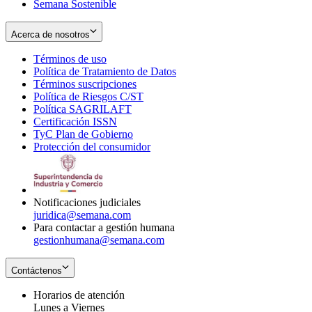
Semana Sostenible
Acerca de nosotros
Términos de uso
Opens
Política de Tratamiento de Datos
in
Opens
Términos suscripciones
new
Opens
in
Política de Riesgos C/ST
window
in
Opens
new
Política SAGRILAFT
Opens
new
in
window
Certificación ISSN
Opens
in
window
new
TyC Plan de Gobierno
in
new
Opens
window
Protección del consumidor
new
window
in
Opens
window
new
in
window
new
window
Notificaciones judiciales
juridica@semana.com
Para contactar a gestión humana
gestionhumana@semana.com
Contáctenos
Horarios de atención
Lunes a Viernes