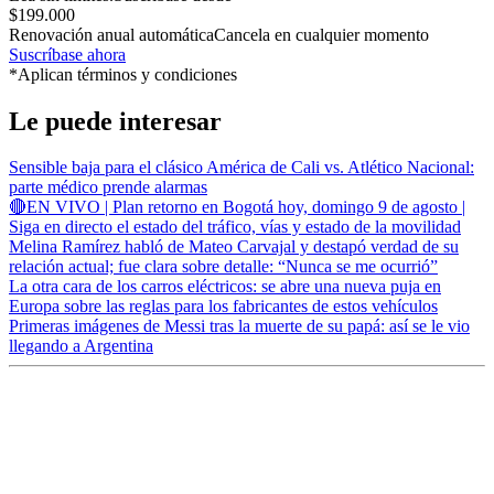
$199.000
Renovación anual automática
Cancela en cualquier momento
Suscríbase ahora
*Aplican términos y condiciones
Le puede interesar
Sensible baja para el clásico América de Cali vs. Atlético Nacional:
parte médico prende alarmas
🔴EN VIVO | Plan retorno en Bogotá hoy, domingo 9 de agosto |
Siga en directo el estado del tráfico, vías y estado de la movilidad
Melina Ramírez habló de Mateo Carvajal y destapó verdad de su
relación actual; fue clara sobre detalle: “Nunca se me ocurrió”
La otra cara de los carros eléctricos: se abre una nueva puja en
Europa sobre las reglas para los fabricantes de estos vehículos
Primeras imágenes de Messi tras la muerte de su papá: así se le vio
llegando a Argentina