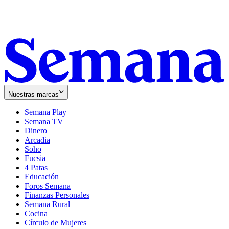
Nuestras marcas
Semana Play
Semana TV
Dinero
Arcadia
Soho
Opens
Fucsia
in
Opens
4 Patas
new
in
Educación
window
new
Foros Semana
window
Finanzas Personales
Semana Rural
Cocina
Círculo de Mujeres