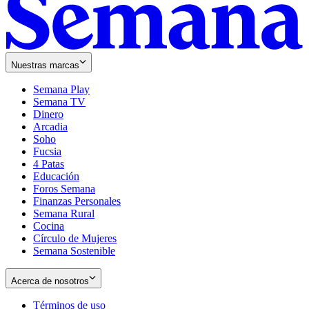
Nuestras marcas
Semana Play
Semana TV
Dinero
Arcadia
Soho
Opens
Fucsia
in
Opens
4 Patas
new
in
Educación
window
new
Foros Semana
window
Finanzas Personales
Semana Rural
Cocina
Círculo de Mujeres
Semana Sostenible
Acerca de nosotros
Términos de uso
Opens