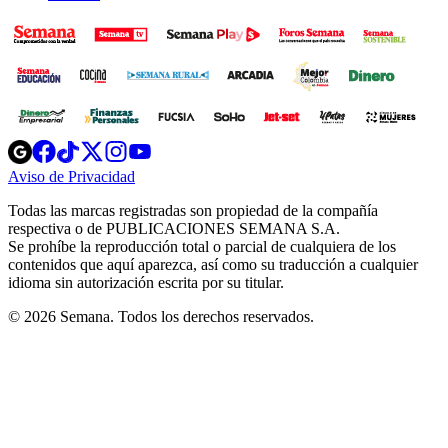
Opens
Opens
Opens
Opens
Opens
in
in
in
in
in
Aviso de Privacidad
Opens
new
new
new
new
new
in
window
window
window
window
window
Todas las marcas registradas son propiedad de la compañía
new
respectiva o de PUBLICACIONES SEMANA S.A.
window
Se prohíbe la reproducción total o parcial de cualquiera de los
contenidos que aquí aparezca, así como su traducción a cualquier
idioma sin autorización escrita por su titular.
© 2026 Semana. Todos los derechos reservados.