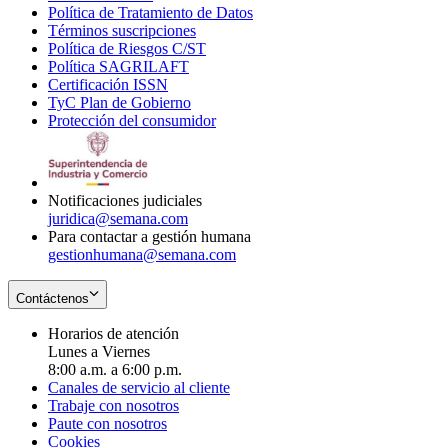
Política de Tratamiento de Datos
in
Opens
Términos suscripciones
new
Opens
in
Política de Riesgos C/ST
window
in
Opens
new
Política SAGRILAFT
Opens
new
in
window
Certificación ISSN
Opens
in
window
new
TyC Plan de Gobierno
in
new
Opens
window
Protección del consumidor
new
window
in
Opens
window
new
in
window
new
window
Notificaciones judiciales
juridica@semana.com
Para contactar a gestión humana
gestionhumana@semana.com
Contáctenos
Horarios de atención
Lunes a Viernes
8:00 a.m. a 6:00 p.m.
Canales de servicio al cliente
Trabaje con nosotros
Paute con nosotros
Cookies