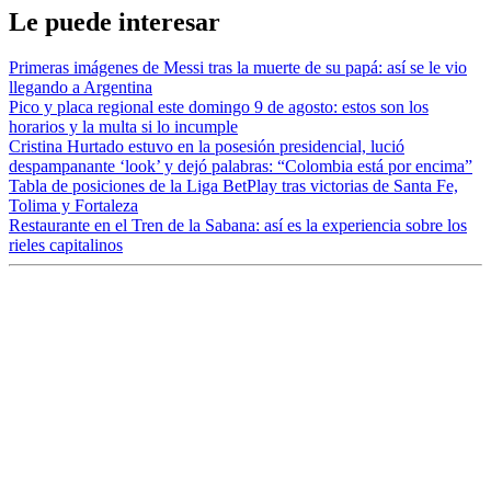
Le puede interesar
Primeras imágenes de Messi tras la muerte de su papá: así se le vio
llegando a Argentina
Pico y placa regional este domingo 9 de agosto: estos son los
horarios y la multa si lo incumple
Cristina Hurtado estuvo en la posesión presidencial, lució
despampanante ‘look’ y dejó palabras: “Colombia está por encima”
Tabla de posiciones de la Liga BetPlay tras victorias de Santa Fe,
Tolima y Fortaleza
Restaurante en el Tren de la Sabana: así es la experiencia sobre los
rieles capitalinos