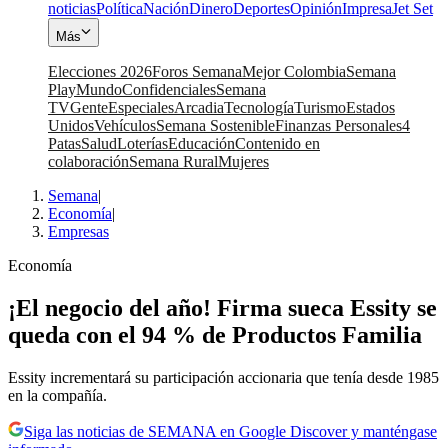
noticias
Política
Nación
Dinero
Deportes
Opinión
Impresa
Jet Set
Más
Elecciones 2026
Foros Semana
Mejor Colombia
Semana
Play
Mundo
Confidenciales
Semana
TV
Gente
Especiales
Arcadia
Tecnología
Turismo
Estados
Unidos
Vehículos
Semana Sostenible
Finanzas Personales
4
Patas
Salud
Loterías
Educación
Contenido en
colaboración
Semana Rural
Mujeres
Semana
|
Economía
|
Empresas
Economía
¡El negocio del año! Firma sueca Essity se
queda con el 94 % de Productos Familia
Essity incrementará su participación accionaria que tenía desde 1985
en la compañía.
Siga las noticias de SEMANA en Google Discover y manténgase