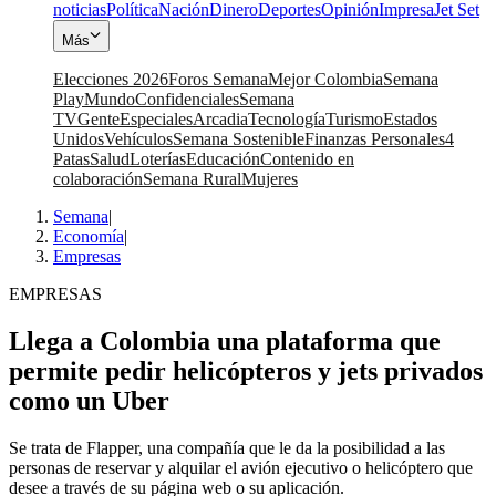
noticias
Política
Nación
Dinero
Deportes
Opinión
Impresa
Jet Set
Más
Elecciones 2026
Foros Semana
Mejor Colombia
Semana
Play
Mundo
Confidenciales
Semana
TV
Gente
Especiales
Arcadia
Tecnología
Turismo
Estados
Unidos
Vehículos
Semana Sostenible
Finanzas Personales
4
Patas
Salud
Loterías
Educación
Contenido en
colaboración
Semana Rural
Mujeres
Semana
|
Economía
|
Empresas
EMPRESAS
Llega a Colombia una plataforma que
permite pedir helicópteros y jets privados
como un Uber
Se trata de Flapper, una compañía que le da la posibilidad a las
personas de reservar y alquilar el avión ejecutivo o helicóptero que
desee a través de su página web o su aplicación.