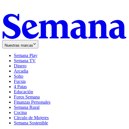
Nuestras marcas
Semana Play
Semana TV
Dinero
Arcadia
Soho
Opens
Fucsia
in
Opens
4 Patas
new
in
Educación
window
new
Foros Semana
window
Finanzas Personales
Semana Rural
Cocina
Círculo de Mujeres
Semana Sostenible