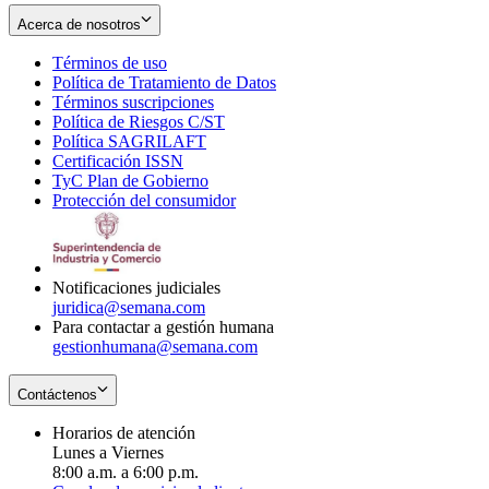
Acerca de nosotros
Términos de uso
Opens
Política de Tratamiento de Datos
in
Opens
Términos suscripciones
new
Opens
in
Política de Riesgos C/ST
window
in
Opens
new
Política SAGRILAFT
Opens
new
in
window
Certificación ISSN
Opens
in
window
new
TyC Plan de Gobierno
in
new
Opens
window
Protección del consumidor
new
window
in
Opens
window
new
in
window
new
window
Notificaciones judiciales
juridica@semana.com
Para contactar a gestión humana
gestionhumana@semana.com
Contáctenos
Horarios de atención
Lunes a Viernes
8:00 a.m. a 6:00 p.m.