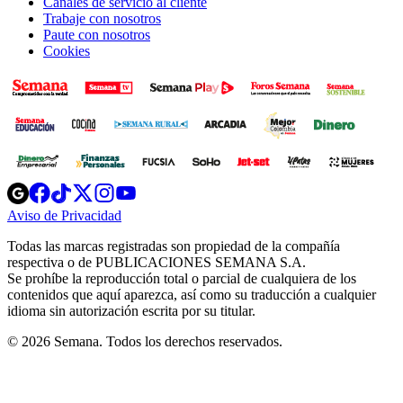
Canales de servicio al cliente
Trabaje con nosotros
Paute con nosotros
Cookies
Opens
Opens
Opens
Opens
Opens
in
in
in
in
in
Aviso de Privacidad
Opens
new
new
new
new
new
in
window
window
window
window
window
Todas las marcas registradas son propiedad de la compañía
new
respectiva o de PUBLICACIONES SEMANA S.A.
window
Se prohíbe la reproducción total o parcial de cualquiera de los
contenidos que aquí aparezca, así como su traducción a cualquier
idioma sin autorización escrita por su titular.
© 2026 Semana. Todos los derechos reservados.