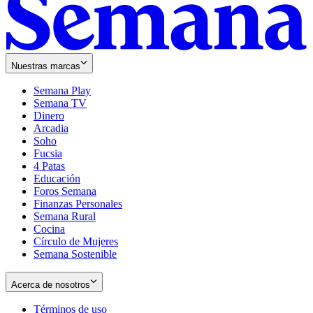
Nuestras marcas
Semana Play
Semana TV
Dinero
Arcadia
Soho
Opens
Fucsia
in
Opens
4 Patas
new
in
Educación
window
new
Foros Semana
window
Finanzas Personales
Semana Rural
Cocina
Círculo de Mujeres
Semana Sostenible
Acerca de nosotros
Términos de uso
Opens