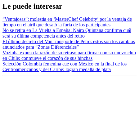
Le puede interesar
“Ventajosas”: molestia en ‘MasterChef Celebrity’ por la ventaja de
tiempo en el atril que desató la furia de los participantes
No se retira en La Vuelta a España: Nairo Quintana confirma cuál
será su última competencia antes del retiro
El último decreto del MinTransporte de Petro: estos son los cambios
anunciados para “Zonas Diferenciales”
Vozinha expuso la razón de su retraso para firmar con su nuevo club
en Chile: conmueve el corazón de sus hinchas
Selección Colombia femenina cae con México en la final de los
Centroamericanos y del Caribe: logran medalla de plata