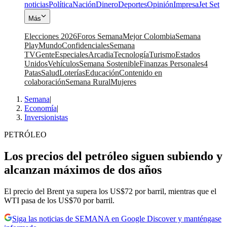
noticias
Política
Nación
Dinero
Deportes
Opinión
Impresa
Jet Set
Más
Elecciones 2026
Foros Semana
Mejor Colombia
Semana
Play
Mundo
Confidenciales
Semana
TV
Gente
Especiales
Arcadia
Tecnología
Turismo
Estados
Unidos
Vehículos
Semana Sostenible
Finanzas Personales
4
Patas
Salud
Loterías
Educación
Contenido en
colaboración
Semana Rural
Mujeres
Semana
|
Economía
|
Inversionistas
PETRÓLEO
Los precios del petróleo siguen subiendo y
alcanzan máximos de dos años
El precio del Brent ya supera los US$72 por barril, mientras que el
WTI pasa de los US$70 por barril.
Siga las noticias de SEMANA en Google Discover y manténgase