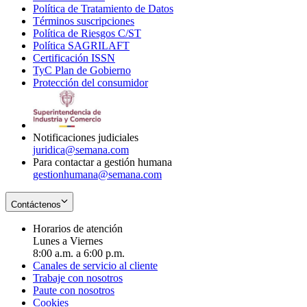
Política de Tratamiento de Datos
in
Opens
Términos suscripciones
new
Opens
in
Política de Riesgos C/ST
window
in
Opens
new
Política SAGRILAFT
Opens
new
in
window
Certificación ISSN
Opens
in
window
new
TyC Plan de Gobierno
in
new
Opens
window
Protección del consumidor
new
window
in
Opens
window
new
in
window
new
window
Notificaciones judiciales
juridica@semana.com
Para contactar a gestión humana
gestionhumana@semana.com
Contáctenos
Horarios de atención
Lunes a Viernes
8:00 a.m. a 6:00 p.m.
Canales de servicio al cliente
Trabaje con nosotros
Paute con nosotros
Cookies