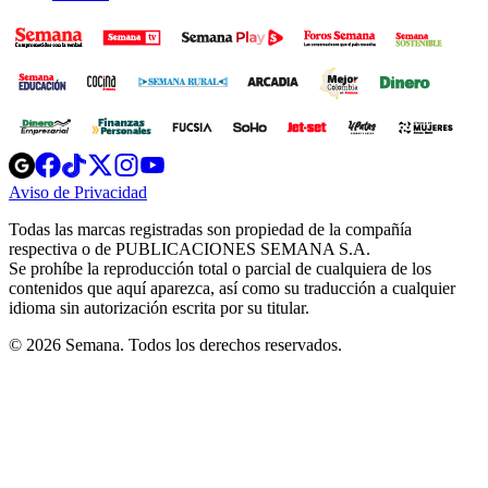
Opens
Opens
Opens
Opens
Opens
in
in
in
in
in
Aviso de Privacidad
Opens
new
new
new
new
new
in
window
window
window
window
window
Todas las marcas registradas son propiedad de la compañía
new
respectiva o de PUBLICACIONES SEMANA S.A.
window
Se prohíbe la reproducción total o parcial de cualquiera de los
contenidos que aquí aparezca, así como su traducción a cualquier
idioma sin autorización escrita por su titular.
© 2026 Semana. Todos los derechos reservados.