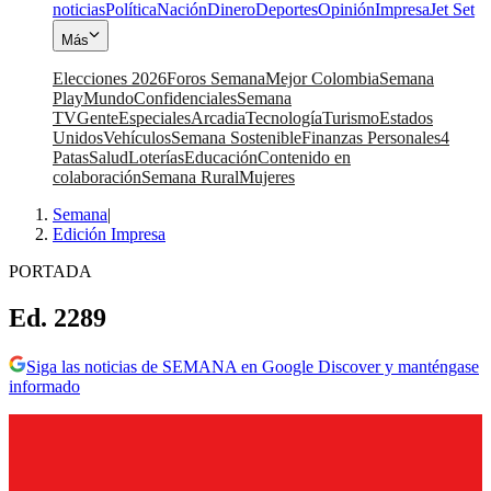
noticias
Política
Nación
Dinero
Deportes
Opinión
Impresa
Jet Set
Más
Elecciones 2026
Foros Semana
Mejor Colombia
Semana
Play
Mundo
Confidenciales
Semana
TV
Gente
Especiales
Arcadia
Tecnología
Turismo
Estados
Unidos
Vehículos
Semana Sostenible
Finanzas Personales
4
Patas
Salud
Loterías
Educación
Contenido en
colaboración
Semana Rural
Mujeres
Semana
|
Edición Impresa
PORTADA
Ed. 2289
Siga las noticias de SEMANA en Google Discover y manténgase
informado