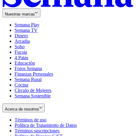
Nuestras marcas
Semana Play
Semana TV
Dinero
Arcadia
Soho
Opens
Fucsia
in
Opens
4 Patas
new
in
Educación
window
new
Foros Semana
window
Finanzas Personales
Semana Rural
Cocina
Círculo de Mujeres
Semana Sostenible
Acerca de nosotros
Términos de uso
Opens
Política de Tratamiento de Datos
in
Opens
Términos suscripciones
new
Opens
in