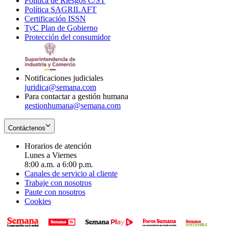
Política de Riesgos C/ST
window
in
Opens
new
Política SAGRILAFT
Opens
new
in
window
Certificación ISSN
Opens
in
window
new
TyC Plan de Gobierno
in
new
Opens
window
Protección del consumidor
new
window
in
Opens
window
new
in
window
new
window
Notificaciones judiciales
juridica@semana.com
Para contactar a gestión humana
gestionhumana@semana.com
Contáctenos
Horarios de atención
Lunes a Viernes
8:00 a.m. a 6:00 p.m.
Canales de servicio al cliente
Trabaje con nosotros
Paute con nosotros
Cookies