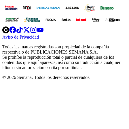
Opens
Opens
Opens
Opens
Opens
in
in
in
in
in
Aviso de Privacidad
Opens
new
new
new
new
new
in
window
window
window
window
window
Todas las marcas registradas son propiedad de la compañía
new
respectiva o de PUBLICACIONES SEMANA S.A.
window
Se prohíbe la reproducción total o parcial de cualquiera de los
contenidos que aquí aparezca, así como su traducción a cualquier
idioma sin autorización escrita por su titular.
© 2026 Semana. Todos los derechos reservados.