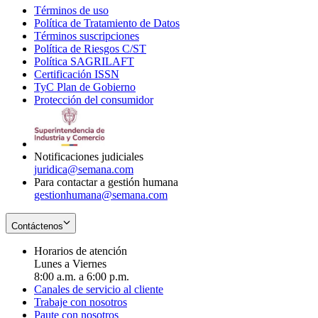
Términos de uso
Opens
Política de Tratamiento de Datos
in
Opens
Términos suscripciones
new
Opens
in
Política de Riesgos C/ST
window
in
Opens
new
Política SAGRILAFT
Opens
new
in
window
Certificación ISSN
Opens
in
window
new
TyC Plan de Gobierno
in
new
Opens
window
Protección del consumidor
new
window
in
Opens
window
new
in
window
new
window
Notificaciones judiciales
juridica@semana.com
Para contactar a gestión humana
gestionhumana@semana.com
Contáctenos
Horarios de atención
Lunes a Viernes
8:00 a.m. a 6:00 p.m.
Canales de servicio al cliente
Trabaje con nosotros
Paute con nosotros