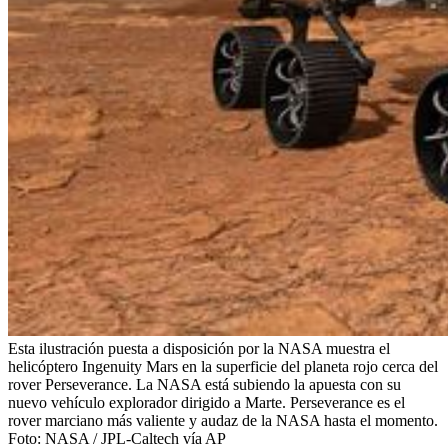
Esta ilustración puesta a disposición por la NASA muestra el
helicóptero Ingenuity Mars en la superficie del planeta rojo cerca del
rover Perseverance. La NASA está subiendo la apuesta con su
nuevo vehículo explorador dirigido a Marte. Perseverance es el
rover marciano más valiente y audaz de la NASA hasta el momento.
Foto: NASA / JPL-Caltech vía AP