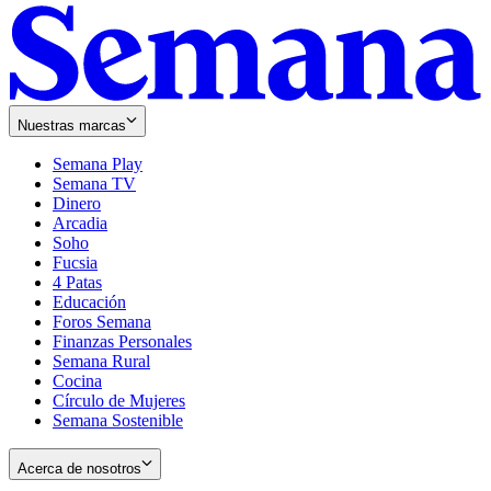
Nuestras marcas
Semana Play
Semana TV
Dinero
Arcadia
Soho
Opens
Fucsia
in
Opens
4 Patas
new
in
Educación
window
new
Foros Semana
window
Finanzas Personales
Semana Rural
Cocina
Círculo de Mujeres
Semana Sostenible
Acerca de nosotros