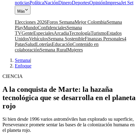
noticias
Política
Nación
Dinero
Deportes
Opinión
Impresa
Jet Set
Más
Elecciones 2026
Foros Semana
Mejor Colombia
Semana
Play
Mundo
Confidenciales
Semana
TV
Gente
Especiales
Arcadia
Tecnología
Turismo
Estados
Unidos
Vehículos
Semana Sostenible
Finanzas Personales
4
Patas
Salud
Loterías
Educación
Contenido en
colaboración
Semana Rural
Mujeres
Semana
|
Enfoque
CIENCIA
A la conquista de Marte: la hazaña
tecnológica que se desarrolla en el planeta
rojo
Si bien desde 1996 varios astromóviles han explorado su superficie,
Perseverance promete sentar las bases de la colonización humana en
el planeta rojo.