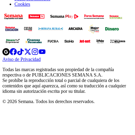
Cookies
Opens
Opens
Opens
Opens
Opens
in
in
in
in
in
Aviso de Privacidad
Opens
new
new
new
new
new
in
window
window
window
window
window
Todas las marcas registradas son propiedad de la compañía
new
respectiva o de PUBLICACIONES SEMANA S.A.
window
Se prohíbe la reproducción total o parcial de cualquiera de los
contenidos que aquí aparezca, así como su traducción a cualquier
idioma sin autorización escrita por su titular.
© 2026 Semana. Todos los derechos reservados.