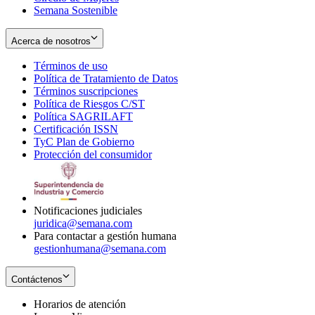
Semana Sostenible
Acerca de nosotros
Términos de uso
Opens
Política de Tratamiento de Datos
in
Opens
Términos suscripciones
new
Opens
in
Política de Riesgos C/ST
window
in
Opens
new
Política SAGRILAFT
Opens
new
in
window
Certificación ISSN
Opens
in
window
new
TyC Plan de Gobierno
in
new
Opens
window
Protección del consumidor
new
window
in
Opens
window
new
in
window
new
window
Notificaciones judiciales
juridica@semana.com
Para contactar a gestión humana
gestionhumana@semana.com
Contáctenos
Horarios de atención