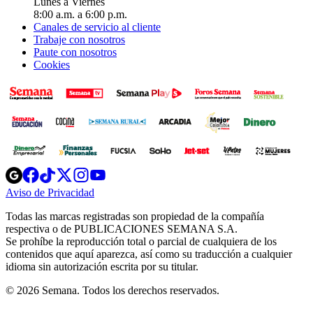
Lunes a Viernes
8:00 a.m. a 6:00 p.m.
Canales de servicio al cliente
Trabaje con nosotros
Paute con nosotros
Cookies
Opens
Opens
Opens
Opens
Opens
in
in
in
in
in
Aviso de Privacidad
Opens
new
new
new
new
new
in
window
window
window
window
window
Todas las marcas registradas son propiedad de la compañía
new
respectiva o de PUBLICACIONES SEMANA S.A.
window
Se prohíbe la reproducción total o parcial de cualquiera de los
contenidos que aquí aparezca, así como su traducción a cualquier
idioma sin autorización escrita por su titular.
© 2026 Semana. Todos los derechos reservados.