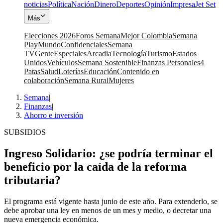
noticias
Política
Nación
Dinero
Deportes
Opinión
Impresa
Jet Set
Más
Elecciones 2026
Foros Semana
Mejor Colombia
Semana
Play
Mundo
Confidenciales
Semana
TV
Gente
Especiales
Arcadia
Tecnología
Turismo
Estados
Unidos
Vehículos
Semana Sostenible
Finanzas Personales
4
Patas
Salud
Loterías
Educación
Contenido en
colaboración
Semana Rural
Mujeres
Semana
|
Finanzas
|
Ahorro e inversión
SUBSIDIOS
Ingreso Solidario: ¿se podría terminar el
beneficio por la caída de la reforma
tributaria?
El programa está vigente hasta junio de este año. Para extenderlo, se
debe aprobar una ley en menos de un mes y medio, o decretar una
nueva emergencia económica.