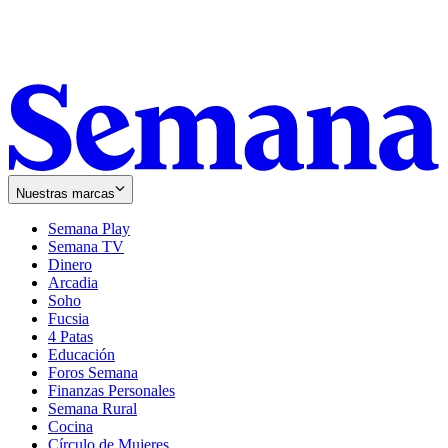
Nuestras marcas
Semana Play
Semana TV
Dinero
Arcadia
Soho
Opens
Fucsia
in
Opens
4 Patas
new
in
Educación
window
new
Foros Semana
window
Finanzas Personales
Semana Rural
Cocina
Círculo de Mujeres