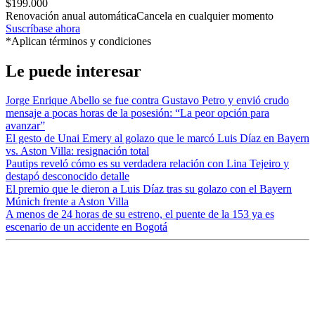
$199.000
Renovación anual automática
Cancela en cualquier momento
Suscríbase ahora
*Aplican términos y condiciones
Le puede interesar
Jorge Enrique Abello se fue contra Gustavo Petro y envió crudo
mensaje a pocas horas de la posesión: “La peor opción para
avanzar”
El gesto de Unai Emery al golazo que le marcó Luis Díaz en Bayern
vs. Aston Villa: resignación total
Pautips reveló cómo es su verdadera relación con Lina Tejeiro y
destapó desconocido detalle
El premio que le dieron a Luis Díaz tras su golazo con el Bayern
Múnich frente a Aston Villa
A menos de 24 horas de su estreno, el puente de la 153 ya es
escenario de un accidente en Bogotá