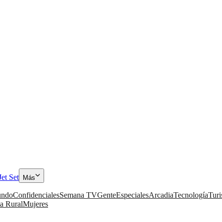
Jet Set
Más
ndo
Confidenciales
Semana TV
Gente
Especiales
Arcadia
Tecnología
Tur
a Rural
Mujeres