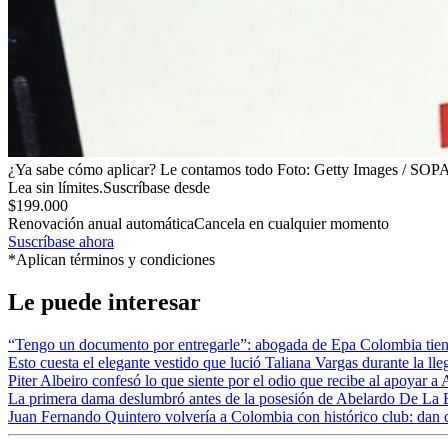
¿Ya sabe cómo aplicar? Le contamos todo
Foto:
Getty Images / SOP
Lea sin límites.
Suscríbase desde
$199.000
Renovación anual automática
Cancela en cualquier momento
Suscríbase ahora
*Aplican términos y condiciones
Le puede interesar
“Tengo un documento por entregarle”: abogada de Epa Colombia tiene p
Esto cuesta el elegante vestido que lució Taliana Vargas durante la lle
Piter Albeiro confesó lo que siente por el odio que recibe al apoyar a
La primera dama deslumbró antes de la posesión de Abelardo De La Espr
Juan Fernando Quintero volvería a Colombia con histórico club: dan