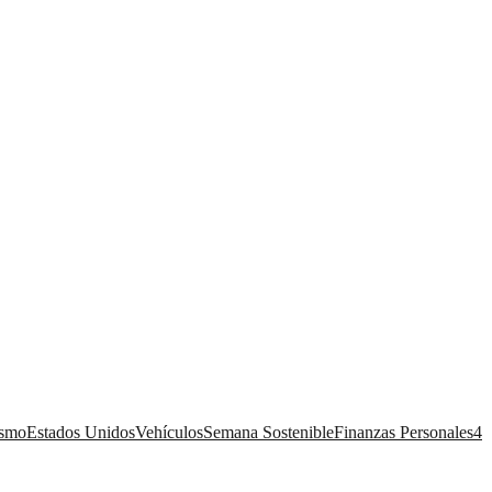
ismo
Estados Unidos
Vehículos
Semana Sostenible
Finanzas Personales
4