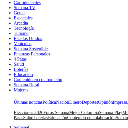
Confidenciales
Semana TV
Gente
Especiales
Arcadia
Tecnología
Turismo
Estados Unidos
Vehículos
Semana Sostenible
Finanzas Personales
4 Patas
Salud
Loterías
Educación
Contenido en colaboración
Semana Rural
Mujeres
Últimas noticias
Política
Nación
Dinero
Deportes
Opinión
Impresa
Elecciones 2026
Foros Semana
Mejor Colombia
Semana Play
Mu
Patas
Salud
Loterías
Educación
Contenido en colaboración
Seman
Semana
|