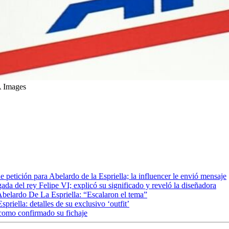
A Images
etición para Abelardo de la Espriella; la influencer le envió mensaje
gada del rey Felipe VI; explicó su significado y reveló la diseñadora
 Abelardo De La Espriella: “Escalaron el tema”
iella: detalles de su exclusivo ‘outfit’
 como confirmado su fichaje