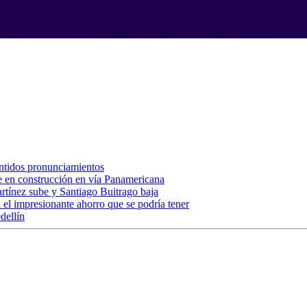
ntidos pronunciamientos
e en construcción en vía Panamericana
artínez sube y Santiago Buitrago baja
a el impresionante ahorro que se podría tener
dellín