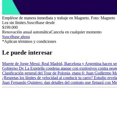
Empléese de manera inmediata y trabaje en Magneto.
Foto:
Magneto
Lea sin límites.
Suscríbase desde
$199.000
Renovación anual automática
Cancela en cualquier momento
Suscríbase ahora
*Aplican términos y condiciones
Le puede interesar
Muerte de Jorge Messi: Real Madrid, Barcelona y Argentina hacen se
Gobierno De La Espriella condena ataque con explosivos contra peaj
Clasificación general del Tour de Polonia, etapa 6: Juan Guillermo M
¿Respetas los límites de velocidad al conducir tu carro? Estudio revel
Juan Fernando Quintero: dan detalles del contrato que firmará con Me