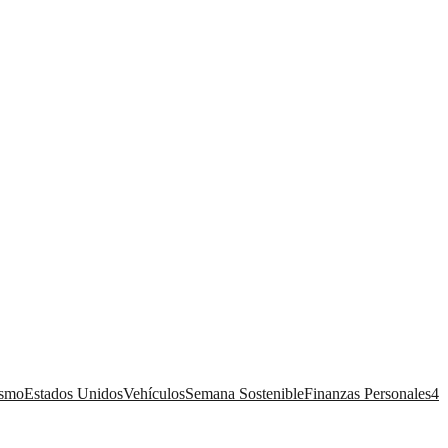
ismo
Estados Unidos
Vehículos
Semana Sostenible
Finanzas Personales
4