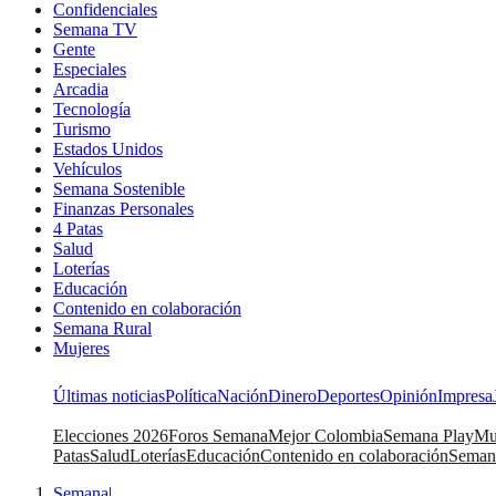
Confidenciales
Semana TV
Gente
Especiales
Arcadia
Tecnología
Turismo
Estados Unidos
Vehículos
Semana Sostenible
Finanzas Personales
4 Patas
Salud
Loterías
Educación
Contenido en colaboración
Semana Rural
Mujeres
Últimas noticias
Política
Nación
Dinero
Deportes
Opinión
Impresa
Elecciones 2026
Foros Semana
Mejor Colombia
Semana Play
Mu
Patas
Salud
Loterías
Educación
Contenido en colaboración
Seman
Semana
|