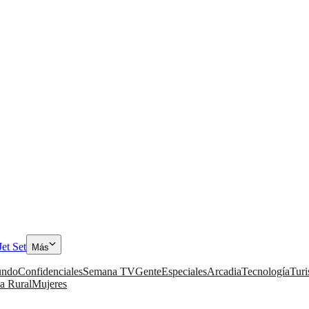
Jet Set
Más
ndo
Confidenciales
Semana TV
Gente
Especiales
Arcadia
Tecnología
Tur
a Rural
Mujeres