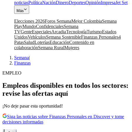
noticias
Política
Nación
Dinero
Deportes
Opinión
Impresa
Jet Set
Más
Elecciones 2026
Foros Semana
Mejor Colombia
Semana
Play
Mundo
Confidenciales
Semana
TV
Gente
Especiales
Arcadia
Tecnología
Turismo
Estados
Unidos
Vehículos
Semana Sostenible
Finanzas Personales
4
Patas
Salud
Loterías
Educación
Contenido en
colaboración
Semana Rural
Mujeres
Semana
|
Finanzas
EMPLEO
Empleos disponibles en todos los sectores:
revise las ofertas aquí
¡No deje pasar esta oportunidad!
Siga las noticias sobre Finanzas Personales en Discover y tome
decisiones informadas