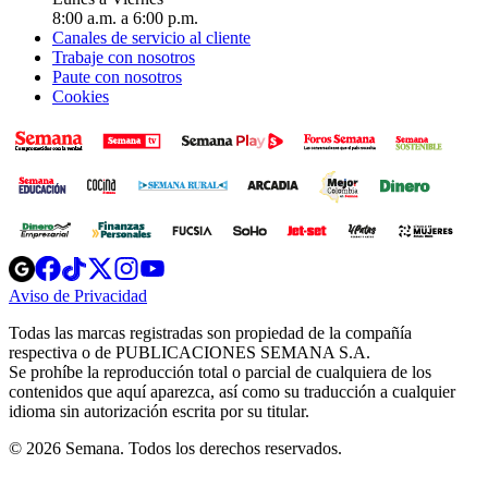
8:00 a.m. a 6:00 p.m.
Canales de servicio al cliente
Trabaje con nosotros
Paute con nosotros
Cookies
Opens
Opens
Opens
Opens
Opens
in
in
in
in
in
Aviso de Privacidad
Opens
new
new
new
new
new
in
window
window
window
window
window
Todas las marcas registradas son propiedad de la compañía
new
respectiva o de PUBLICACIONES SEMANA S.A.
window
Se prohíbe la reproducción total o parcial de cualquiera de los
contenidos que aquí aparezca, así como su traducción a cualquier
idioma sin autorización escrita por su titular.
© 2026 Semana. Todos los derechos reservados.