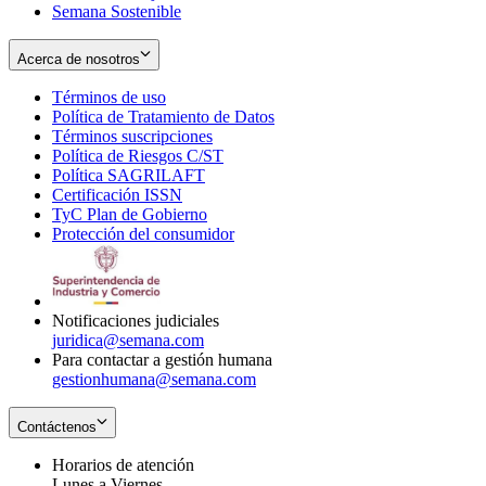
Semana Sostenible
Acerca de nosotros
Términos de uso
Opens
Política de Tratamiento de Datos
in
Opens
Términos suscripciones
new
Opens
in
Política de Riesgos C/ST
window
in
Opens
new
Política SAGRILAFT
Opens
new
in
window
Certificación ISSN
Opens
in
window
new
TyC Plan de Gobierno
in
new
Opens
window
Protección del consumidor
new
window
in
Opens
window
new
in
window
new
window
Notificaciones judiciales
juridica@semana.com
Para contactar a gestión humana
gestionhumana@semana.com
Contáctenos
Horarios de atención
Lunes a Viernes