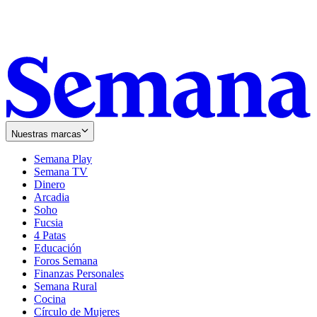
Nuestras marcas
Semana Play
Semana TV
Dinero
Arcadia
Soho
Opens
Fucsia
in
Opens
4 Patas
new
in
Educación
window
new
Foros Semana
window
Finanzas Personales
Semana Rural
Cocina
Círculo de Mujeres