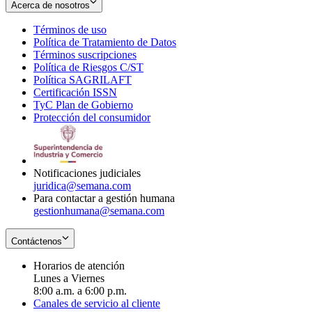
Acerca de nosotros
Términos de uso
Opens
Política de Tratamiento de Datos
in
Opens
Términos suscripciones
new
Opens
in
Política de Riesgos C/ST
window
in
Opens
new
Política SAGRILAFT
Opens
new
in
window
Certificación ISSN
Opens
in
window
new
TyC Plan de Gobierno
in
new
Opens
window
Protección del consumidor
new
window
in
Opens
window
new
in
window
new
window
Notificaciones judiciales
juridica@semana.com
Para contactar a gestión humana
gestionhumana@semana.com
Contáctenos
Horarios de atención
Lunes a Viernes
8:00 a.m. a 6:00 p.m.
Canales de servicio al cliente