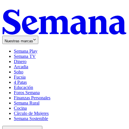
Nuestras marcas
Semana Play
Semana TV
Dinero
Arcadia
Soho
Opens
Fucsia
in
Opens
4 Patas
new
in
Educación
window
new
Foros Semana
window
Finanzas Personales
Semana Rural
Cocina
Círculo de Mujeres
Semana Sostenible