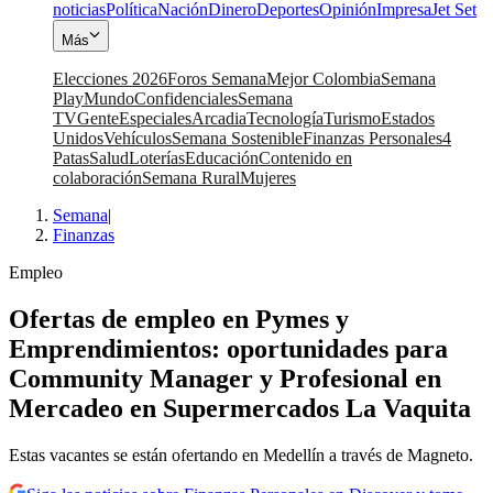
noticias
Política
Nación
Dinero
Deportes
Opinión
Impresa
Jet Set
Más
Elecciones 2026
Foros Semana
Mejor Colombia
Semana
Play
Mundo
Confidenciales
Semana
TV
Gente
Especiales
Arcadia
Tecnología
Turismo
Estados
Unidos
Vehículos
Semana Sostenible
Finanzas Personales
4
Patas
Salud
Loterías
Educación
Contenido en
colaboración
Semana Rural
Mujeres
Semana
|
Finanzas
Empleo
Ofertas de empleo en Pymes y
Emprendimientos: oportunidades para
Community Manager y Profesional en
Mercadeo en Supermercados La Vaquita
Estas vacantes se están ofertando en Medellín a través de Magneto.