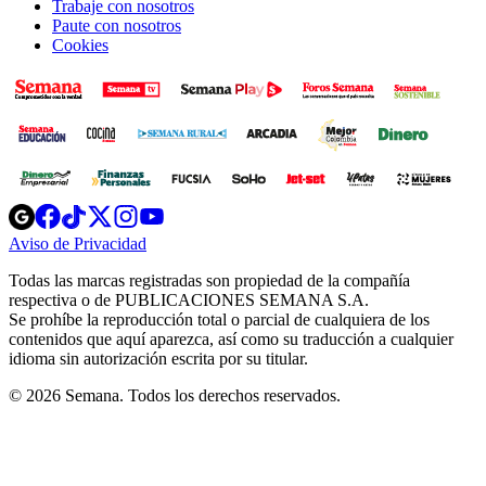
Trabaje con nosotros
Paute con nosotros
Cookies
Opens
Opens
Opens
Opens
Opens
in
in
in
in
in
Aviso de Privacidad
Opens
new
new
new
new
new
in
window
window
window
window
window
Todas las marcas registradas son propiedad de la compañía
new
respectiva o de PUBLICACIONES SEMANA S.A.
window
Se prohíbe la reproducción total o parcial de cualquiera de los
contenidos que aquí aparezca, así como su traducción a cualquier
idioma sin autorización escrita por su titular.
© 2026 Semana. Todos los derechos reservados.