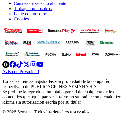
Canales de servicio al cliente
Trabaje con nosotros
Paute con nosotros
Cookies
Opens
Opens
Opens
Opens
Opens
in
in
in
in
in
Aviso de Privacidad
Opens
new
new
new
new
new
in
window
window
window
window
window
Todas las marcas registradas son propiedad de la compañía
new
respectiva o de PUBLICACIONES SEMANA S.A.
window
Se prohíbe la reproducción total o parcial de cualquiera de los
contenidos que aquí aparezca, así como su traducción a cualquier
idioma sin autorización escrita por su titular.
© 2026 Semana. Todos los derechos reservados.