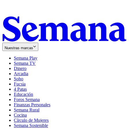
Nuestras marcas
Semana Play
Semana TV
Dinero
Arcadia
Soho
Opens
Fucsia
in
Opens
4 Patas
new
in
Educación
window
new
Foros Semana
window
Finanzas Personales
Semana Rural
Cocina
Círculo de Mujeres
Semana Sostenible