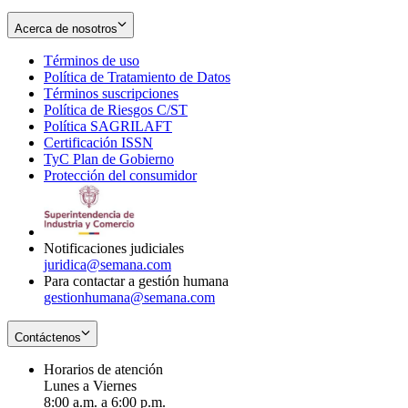
Acerca de nosotros
Términos de uso
Opens
Política de Tratamiento de Datos
in
Opens
Términos suscripciones
new
Opens
in
Política de Riesgos C/ST
window
in
Opens
new
Política SAGRILAFT
Opens
new
in
window
Certificación ISSN
Opens
in
window
new
TyC Plan de Gobierno
in
new
Opens
window
Protección del consumidor
new
window
in
Opens
window
new
in
window
new
window
Notificaciones judiciales
juridica@semana.com
Para contactar a gestión humana
gestionhumana@semana.com
Contáctenos
Horarios de atención
Lunes a Viernes
8:00 a.m. a 6:00 p.m.