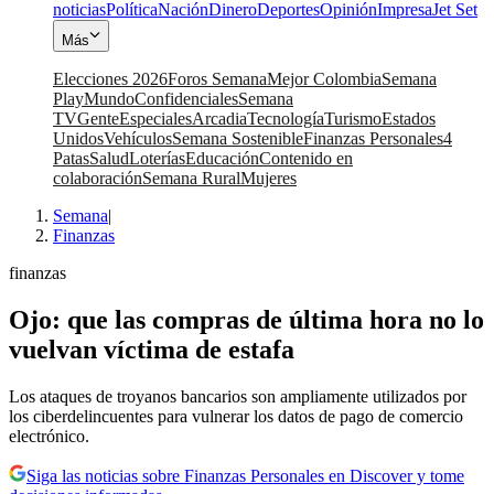
noticias
Política
Nación
Dinero
Deportes
Opinión
Impresa
Jet Set
Más
Elecciones 2026
Foros Semana
Mejor Colombia
Semana
Play
Mundo
Confidenciales
Semana
TV
Gente
Especiales
Arcadia
Tecnología
Turismo
Estados
Unidos
Vehículos
Semana Sostenible
Finanzas Personales
4
Patas
Salud
Loterías
Educación
Contenido en
colaboración
Semana Rural
Mujeres
Semana
|
Finanzas
finanzas
Ojo: que las compras de última hora no lo
vuelvan víctima de estafa
Los ataques de troyanos bancarios son ampliamente utilizados por
los ciberdelincuentes para vulnerar los datos de pago de comercio
electrónico.
Siga las noticias sobre Finanzas Personales en Discover y tome