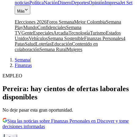
noticias
Política
Nación
Dinero
Deportes
Opinión
Impresa
Jet Set
Más
Elecciones 2026
Foros Semana
Mejor Colombia
Semana
Play
Mundo
Confidenciales
Semana
TV
Gente
Especiales
Arcadia
Tecnología
Turismo
Estados
Unidos
Vehículos
Semana Sostenible
Finanzas Personales
4
Patas
Salud
Loterías
Educación
Contenido en
colaboración
Semana Rural
Mujeres
Semana
|
Finanzas
EMPLEO
Pereira: hay cientos de ofertas laborales
disponibles
No deje pasar esta gran oportunidad.
Siga las noticias sobre Finanzas Personales en Discover y tome
decisiones informadas