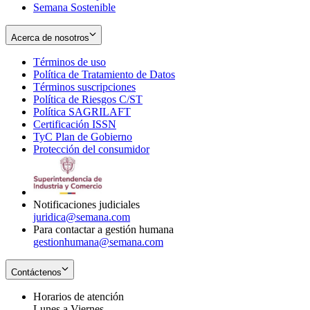
Semana Sostenible
Acerca de nosotros
Términos de uso
Opens
Política de Tratamiento de Datos
in
Opens
Términos suscripciones
new
Opens
in
Política de Riesgos C/ST
window
in
Opens
new
Política SAGRILAFT
Opens
new
in
window
Certificación ISSN
Opens
in
window
new
TyC Plan de Gobierno
in
new
Opens
window
Protección del consumidor
new
window
in
Opens
window
new
in
window
new
window
Notificaciones judiciales
juridica@semana.com
Para contactar a gestión humana
gestionhumana@semana.com
Contáctenos
Horarios de atención
Lunes a Viernes