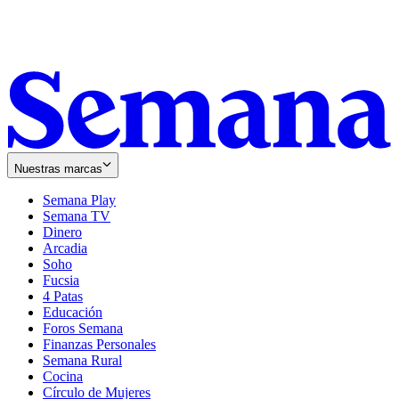
Nuestras marcas
Semana Play
Semana TV
Dinero
Arcadia
Soho
Opens
Fucsia
in
Opens
4 Patas
new
in
Educación
window
new
Foros Semana
window
Finanzas Personales
Semana Rural
Cocina
Círculo de Mujeres