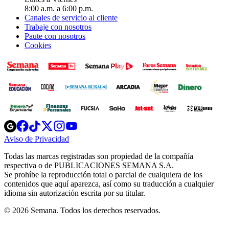
8:00 a.m. a 6:00 p.m.
Canales de servicio al cliente
Trabaje con nosotros
Paute con nosotros
Cookies
Opens
Opens
Opens
Opens
Opens
in
in
in
in
in
Aviso de Privacidad
Opens
new
new
new
new
new
in
window
window
window
window
window
Todas las marcas registradas son propiedad de la compañía
new
respectiva o de PUBLICACIONES SEMANA S.A.
window
Se prohíbe la reproducción total o parcial de cualquiera de los
contenidos que aquí aparezca, así como su traducción a cualquier
idioma sin autorización escrita por su titular.
© 2026 Semana. Todos los derechos reservados.