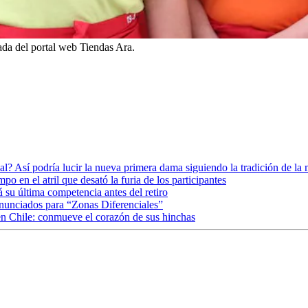
da del portal web Tiendas Ara.
ial? Así podría lucir la nueva primera dama siguiendo la tradición de l
o en el atril que desató la furia de los participantes
 su última competencia antes del retiro
anunciados para “Zonas Diferenciales”
en Chile: conmueve el corazón de sus hinchas