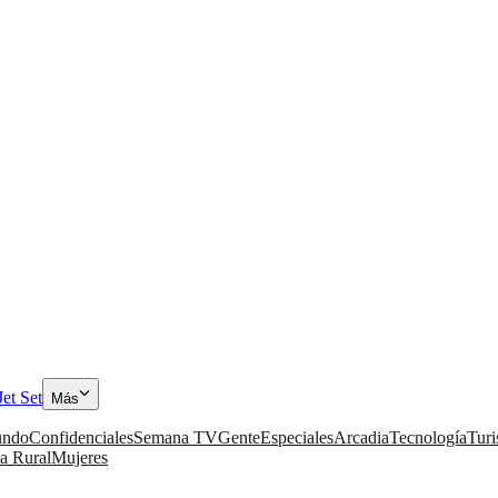
Jet Set
Más
ndo
Confidenciales
Semana TV
Gente
Especiales
Arcadia
Tecnología
Tur
a Rural
Mujeres