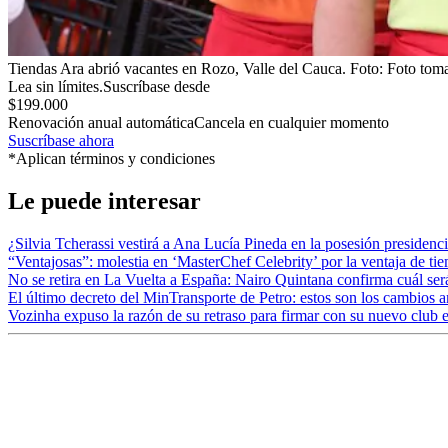
Tiendas Ara abrió vacantes en Rozo, Valle del Cauca.
Foto:
Foto toma
Lea sin límites.
Suscríbase desde
$199.000
Renovación anual automática
Cancela en cualquier momento
Suscríbase ahora
*Aplican términos y condiciones
Le puede interesar
¿Silvia Tcherassi vestirá a Ana Lucía Pineda en la posesión presidenc
“Ventajosas”: molestia en ‘MasterChef Celebrity’ por la ventaja de tiemp
No se retira en La Vuelta a España: Nairo Quintana confirma cuál será
El último decreto del MinTransporte de Petro: estos son los cambios 
Vozinha expuso la razón de su retraso para firmar con su nuevo club 