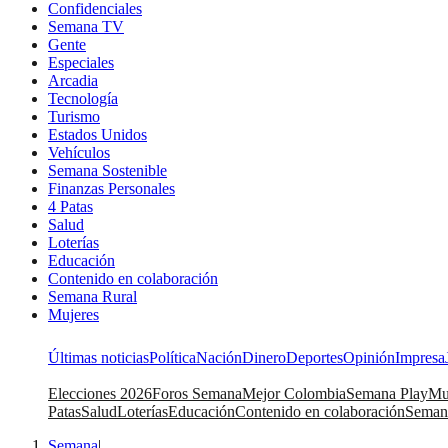
Confidenciales
Semana TV
Gente
Especiales
Arcadia
Tecnología
Turismo
Estados Unidos
Vehículos
Semana Sostenible
Finanzas Personales
4 Patas
Salud
Loterías
Educación
Contenido en colaboración
Semana Rural
Mujeres
Últimas noticias
Política
Nación
Dinero
Deportes
Opinión
Impresa
Elecciones 2026
Foros Semana
Mejor Colombia
Semana Play
Mu
Patas
Salud
Loterías
Educación
Contenido en colaboración
Seman
Semana
|