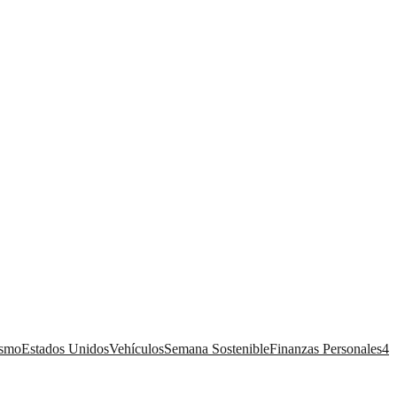
ismo
Estados Unidos
Vehículos
Semana Sostenible
Finanzas Personales
4