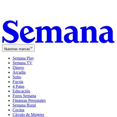
Nuestras marcas
Semana Play
Semana TV
Dinero
Arcadia
Soho
Opens
Fucsia
in
Opens
4 Patas
new
in
Educación
window
new
Foros Semana
window
Finanzas Personales
Semana Rural
Cocina
Círculo de Mujeres