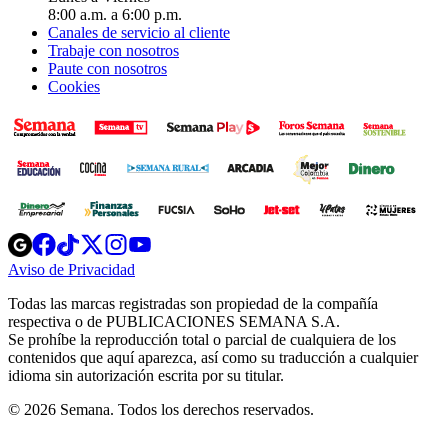
8:00 a.m. a 6:00 p.m.
Canales de servicio al cliente
Trabaje con nosotros
Paute con nosotros
Cookies
Opens
Opens
Opens
Opens
Opens
in
in
in
in
in
Aviso de Privacidad
Opens
new
new
new
new
new
in
window
window
window
window
window
Todas las marcas registradas son propiedad de la compañía
new
respectiva o de PUBLICACIONES SEMANA S.A.
window
Se prohíbe la reproducción total o parcial de cualquiera de los
contenidos que aquí aparezca, así como su traducción a cualquier
idioma sin autorización escrita por su titular.
© 2026 Semana. Todos los derechos reservados.