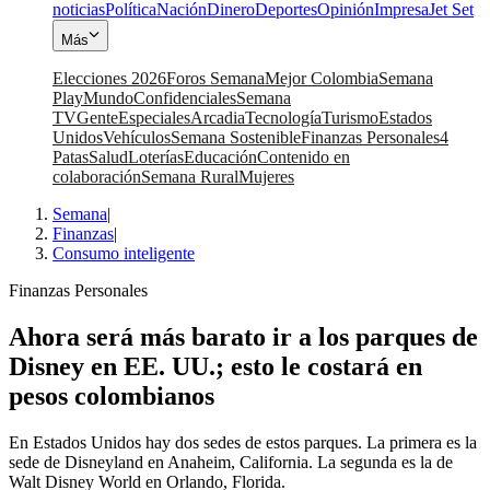
noticias
Política
Nación
Dinero
Deportes
Opinión
Impresa
Jet Set
Más
Elecciones 2026
Foros Semana
Mejor Colombia
Semana
Play
Mundo
Confidenciales
Semana
TV
Gente
Especiales
Arcadia
Tecnología
Turismo
Estados
Unidos
Vehículos
Semana Sostenible
Finanzas Personales
4
Patas
Salud
Loterías
Educación
Contenido en
colaboración
Semana Rural
Mujeres
Semana
|
Finanzas
|
Consumo inteligente
Finanzas Personales
Ahora será más barato ir a los parques de
Disney en EE. UU.; esto le costará en
pesos colombianos
En Estados Unidos hay dos sedes de estos parques. La primera es la
sede de Disneyland en Anaheim, California. La segunda es la de
Walt Disney World en Orlando, Florida.