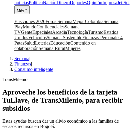
noticias
Política
Nación
Dinero
Deportes
Opinión
Impresa
Jet Set
Más
Elecciones 2026
Foros Semana
Mejor Colombia
Semana
Play
Mundo
Confidenciales
Semana
TV
Gente
Especiales
Arcadia
Tecnología
Turismo
Estados
Unidos
Vehículos
Semana Sostenible
Finanzas Personales
4
Patas
Salud
Loterías
Educación
Contenido en
colaboración
Semana Rural
Mujeres
Semana
|
Finanzas
|
Consumo inteligente
TransMilenio
Aproveche los beneficios de la tarjeta
TuLlave, de TransMilenio, para recibir
subsidios
Estas ayudas buscan dar un alivio económico a las familias de
escasos recursos en Bogotá.