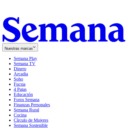
Nuestras marcas
Semana Play
Semana TV
Dinero
Arcadia
Soho
Opens
Fucsia
in
Opens
4 Patas
new
in
Educación
window
new
Foros Semana
window
Finanzas Personales
Semana Rural
Cocina
Círculo de Mujeres
Semana Sostenible