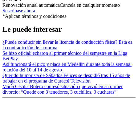
Renovación anual automática
Cancela en cualquier momento
Suscríbase ahora
*Aplican términos y condiciones
Le puede interesar
¿Puede conducir sin llevar la licencia de conducción física? Esta es
la contradicción de la norma
Se hizo oficial: echaron al primer técnico del semestre en la Liga
BetPlay
Así funcionará el pico y placa en Medellín durante toda la semana:
rotación del 10 al 14 de agosto
Querido humorista de Sábados Felices se despidió tras 15 años de
trabajar en el programa de Caracol Televisión
María Cecilia Botero confesó situación que vivió en su primer
divorcio: “Quedé con 3 tenedores, 3 cuchillos, 3 cucharas”