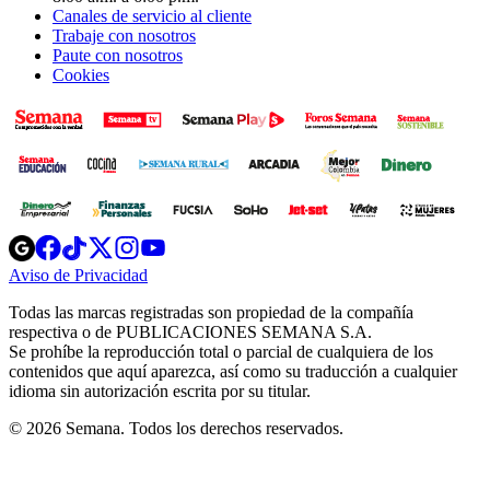
Canales de servicio al cliente
Trabaje con nosotros
Paute con nosotros
Cookies
Opens
Opens
Opens
Opens
Opens
in
in
in
in
in
Aviso de Privacidad
Opens
new
new
new
new
new
in
window
window
window
window
window
Todas las marcas registradas son propiedad de la compañía
new
respectiva o de PUBLICACIONES SEMANA S.A.
window
Se prohíbe la reproducción total o parcial de cualquiera de los
contenidos que aquí aparezca, así como su traducción a cualquier
idioma sin autorización escrita por su titular.
© 2026 Semana. Todos los derechos reservados.