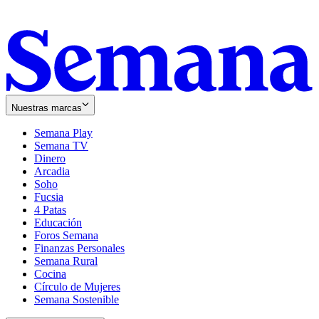
Nuestras marcas
Semana Play
Semana TV
Dinero
Arcadia
Soho
Opens
Fucsia
in
Opens
4 Patas
new
in
Educación
window
new
Foros Semana
window
Finanzas Personales
Semana Rural
Cocina
Círculo de Mujeres
Semana Sostenible