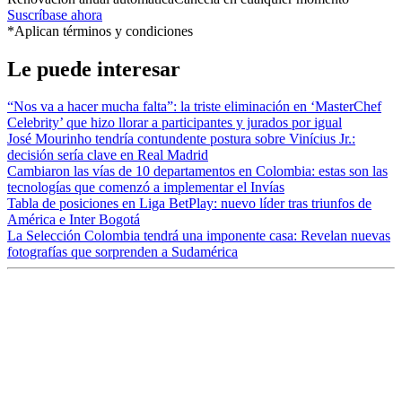
Suscríbase ahora
*Aplican términos y condiciones
Le puede interesar
“Nos va a hacer mucha falta”: la triste eliminación en ‘MasterChef
Celebrity’ que hizo llorar a participantes y jurados por igual
José Mourinho tendría contundente postura sobre Vinícius Jr.:
decisión sería clave en Real Madrid
Cambiaron las vías de 10 departamentos en Colombia: estas son las
tecnologías que comenzó a implementar el Invías
Tabla de posiciones en Liga BetPlay: nuevo líder tras triunfos de
América e Inter Bogotá
La Selección Colombia tendrá una imponente casa: Revelan nuevas
fotografías que sorprenden a Sudamérica