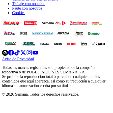
Trabaje con nosotros
Paute con nosotros
Cookies
Opens
Opens
Opens
Opens
Opens
in
in
in
in
in
Aviso de Privacidad
Opens
new
new
new
new
new
in
window
window
window
window
window
Todas las marcas registradas son propiedad de la compañía
new
respectiva o de PUBLICACIONES SEMANA S.A.
window
Se prohíbe la reproducción total o parcial de cualquiera de los
contenidos que aquí aparezca, así como su traducción a cualquier
idioma sin autorización escrita por su titular.
© 2026 Semana. Todos los derechos reservados.