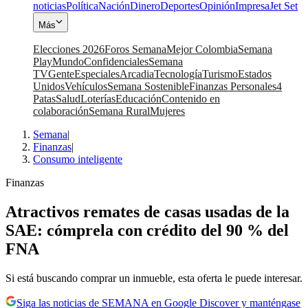
noticias
Política
Nación
Dinero
Deportes
Opinión
Impresa
Jet Set
Más
Elecciones 2026
Foros Semana
Mejor Colombia
Semana
Play
Mundo
Confidenciales
Semana
TV
Gente
Especiales
Arcadia
Tecnología
Turismo
Estados
Unidos
Vehículos
Semana Sostenible
Finanzas Personales
4
Patas
Salud
Loterías
Educación
Contenido en
colaboración
Semana Rural
Mujeres
Semana
|
Finanzas
|
Consumo inteligente
Finanzas
Atractivos remates de casas usadas de la
SAE: cómprela con crédito del 90 % del
FNA
Si está buscando comprar un inmueble, esta oferta le puede interesar.
Siga las noticias de SEMANA en Google Discover y manténgase