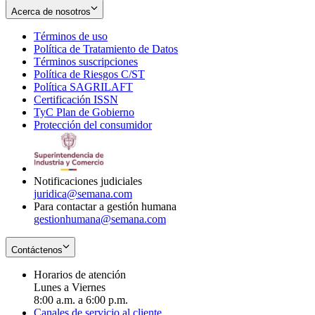
Acerca de nosotros
Términos de uso
Opens
Política de Tratamiento de Datos
in
Opens
Términos suscripciones
new
Opens
in
Política de Riesgos C/ST
window
in
Opens
new
Política SAGRILAFT
Opens
new
in
window
Certificación ISSN
Opens
in
window
new
TyC Plan de Gobierno
in
new
Opens
window
Protección del consumidor
new
window
in
Opens
window
new
in
window
new
window
Notificaciones judiciales
juridica@semana.com
Para contactar a gestión humana
gestionhumana@semana.com
Contáctenos
Horarios de atención
Lunes a Viernes
8:00 a.m. a 6:00 p.m.
Canales de servicio al cliente