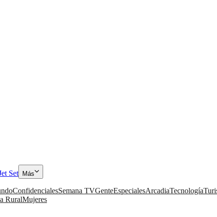
Jet Set
Más
ndo
Confidenciales
Semana TV
Gente
Especiales
Arcadia
Tecnología
Tur
a Rural
Mujeres