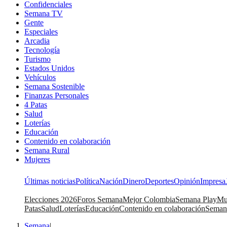
Confidenciales
Semana TV
Gente
Especiales
Arcadia
Tecnología
Turismo
Estados Unidos
Vehículos
Semana Sostenible
Finanzas Personales
4 Patas
Salud
Loterías
Educación
Contenido en colaboración
Semana Rural
Mujeres
Últimas noticias
Política
Nación
Dinero
Deportes
Opinión
Impresa
Elecciones 2026
Foros Semana
Mejor Colombia
Semana Play
Mu
Patas
Salud
Loterías
Educación
Contenido en colaboración
Seman
Semana
|