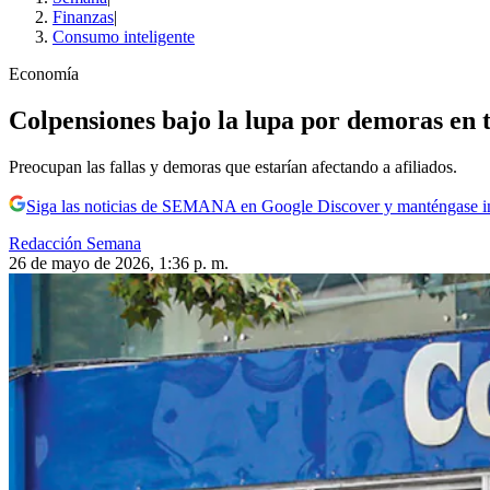
Finanzas
|
Consumo inteligente
Economía
Colpensiones bajo la lupa por demoras en 
Preocupan las fallas y demoras que estarían afectando a afiliados.
Siga las noticias de SEMANA en Google Discover y manténgase 
Redacción Semana
26 de mayo de 2026, 1:36 p. m.