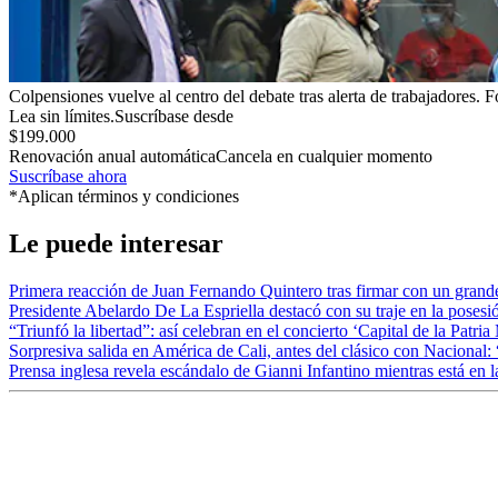
Colpensiones vuelve al centro del debate tras alerta de trabajadores.
F
Lea sin límites.
Suscríbase desde
$199.000
Renovación anual automática
Cancela en cualquier momento
Suscríbase ahora
*Aplican términos y condiciones
Le puede interesar
Primera reacción de Juan Fernando Quintero tras firmar con un grand
Presidente Abelardo De La Espriella destacó con su traje en la poses
“Triunfó la libertad”: así celebran en el concierto ‘Capital de la Patr
Sorpresiva salida en América de Cali, antes del clásico con Nacional: 
Prensa inglesa revela escándalo de Gianni Infantino mientras está en 