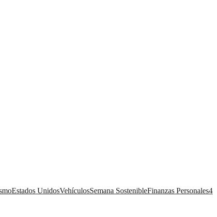
ismo
Estados Unidos
Vehículos
Semana Sostenible
Finanzas Personales
4