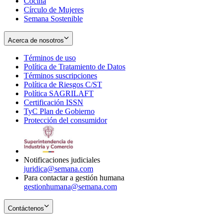
Cocina
Círculo de Mujeres
Semana Sostenible
Acerca de nosotros
Términos de uso
Opens
Política de Tratamiento de Datos
in
Opens
Términos suscripciones
new
Opens
in
Política de Riesgos C/ST
window
in
Opens
new
Política SAGRILAFT
Opens
new
in
window
Certificación ISSN
Opens
in
window
new
TyC Plan de Gobierno
in
new
Opens
window
Protección del consumidor
new
window
in
Opens
window
new
in
window
new
window
Notificaciones judiciales
juridica@semana.com
Para contactar a gestión humana
gestionhumana@semana.com
Contáctenos