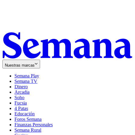
Nuestras marcas
Semana Play
Semana TV
Dinero
Arcadia
Soho
Opens
Fucsia
in
Opens
4 Patas
new
in
Educación
window
new
Foros Semana
window
Finanzas Personales
Semana Rural