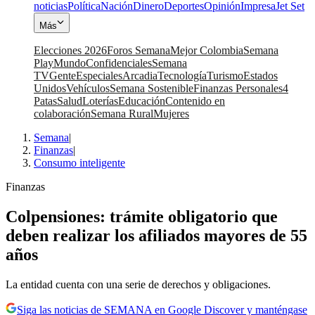
noticias
Política
Nación
Dinero
Deportes
Opinión
Impresa
Jet Set
Más
Elecciones 2026
Foros Semana
Mejor Colombia
Semana
Play
Mundo
Confidenciales
Semana
TV
Gente
Especiales
Arcadia
Tecnología
Turismo
Estados
Unidos
Vehículos
Semana Sostenible
Finanzas Personales
4
Patas
Salud
Loterías
Educación
Contenido en
colaboración
Semana Rural
Mujeres
Semana
|
Finanzas
|
Consumo inteligente
Finanzas
Colpensiones: trámite obligatorio que
deben realizar los afiliados mayores de 55
años
La entidad cuenta con una serie de derechos y obligaciones.
Siga las noticias de SEMANA en Google Discover y manténgase