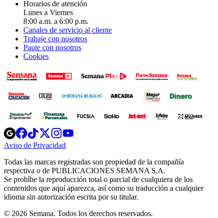
Horarios de atención
Lunes a Viernes
8:00 a.m. a 6:00 p.m.
Canales de servicio al cliente
Trabaje con nosotros
Paute con nosotros
Cookies
Opens
Opens
Opens
Opens
Opens
in
in
in
in
in
Aviso de Privacidad
Opens
new
new
new
new
new
in
window
window
window
window
window
Todas las marcas registradas son propiedad de la compañía
new
respectiva o de PUBLICACIONES SEMANA S.A.
window
Se prohíbe la reproducción total o parcial de cualquiera de los
contenidos que aquí aparezca, así como su traducción a cualquier
idioma sin autorización escrita por su titular.
© 2026 Semana. Todos los derechos reservados.