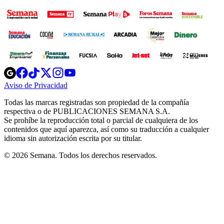
Opens
Opens
Opens
Opens
Opens
in
in
in
in
in
Aviso de Privacidad
Opens
new
new
new
new
new
in
window
window
window
window
window
Todas las marcas registradas son propiedad de la compañía
new
respectiva o de PUBLICACIONES SEMANA S.A.
window
Se prohíbe la reproducción total o parcial de cualquiera de los
contenidos que aquí aparezca, así como su traducción a cualquier
idioma sin autorización escrita por su titular.
© 2026 Semana. Todos los derechos reservados.