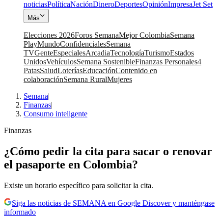
noticias
Política
Nación
Dinero
Deportes
Opinión
Impresa
Jet Set
Más
Elecciones 2026
Foros Semana
Mejor Colombia
Semana
Play
Mundo
Confidenciales
Semana
TV
Gente
Especiales
Arcadia
Tecnología
Turismo
Estados
Unidos
Vehículos
Semana Sostenible
Finanzas Personales
4
Patas
Salud
Loterías
Educación
Contenido en
colaboración
Semana Rural
Mujeres
Semana
|
Finanzas
|
Consumo inteligente
Finanzas
¿Cómo pedir la cita para sacar o renovar
el pasaporte en Colombia?
Existe un horario específico para solicitar la cita.
Siga las noticias de SEMANA en Google Discover y manténgase
informado