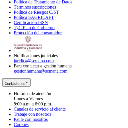
Política de Tratamiento de Datos
in
Opens
Términos suscripciones
new
Opens
in
Política de Riesgos C/ST
window
in
Opens
new
Política SAGRILAFT
Opens
new
in
window
Certificación ISSN
Opens
in
window
new
TyC Plan de Gobierno
in
new
Opens
window
Protección del consumidor
new
window
in
Opens
window
new
in
window
new
window
Notificaciones judiciales
juridica@semana.com
Para contactar a gestión humana
gestionhumana@semana.com
Contáctenos
Horarios de atención
Lunes a Viernes
8:00 a.m. a 6:00 p.m.
Canales de servicio al cliente
Trabaje con nosotros
Paute con nosotros
Cookies