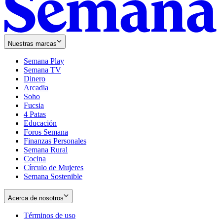
Nuestras marcas
Semana Play
Semana TV
Dinero
Arcadia
Soho
Opens
Fucsia
in
Opens
4 Patas
new
in
Educación
window
new
Foros Semana
window
Finanzas Personales
Semana Rural
Cocina
Círculo de Mujeres
Semana Sostenible
Acerca de nosotros
Términos de uso
Opens