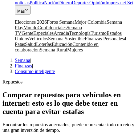
noticias
Política
Nación
Dinero
Deportes
Opinión
Impresa
Jet Set
Más
Elecciones 2026
Foros Semana
Mejor Colombia
Semana
Play
Mundo
Confidenciales
Semana
TV
Gente
Especiales
Arcadia
Tecnología
Turismo
Estados
Unidos
Vehículos
Semana Sostenible
Finanzas Personales
4
Patas
Salud
Loterías
Educación
Contenido en
colaboración
Semana Rural
Mujeres
Semana
|
Finanzas
|
Consumo inteligente
Repuestos
Comprar repuestos para vehículos en
internet: esto es lo que debe tener en
cuenta para evitar estafas
Encontrar los repuestos adecuados, puede representar todo un reto y
una gran inversión de tiempo.