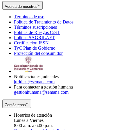
Acerca de nosotros
Términos de uso
Opens
Política de Tratamiento de Datos
in
Opens
Términos suscripciones
new
Opens
in
Política de Riesgos C/ST
window
in
Opens
new
Política SAGRILAFT
Opens
new
in
window
Certificación ISSN
Opens
in
window
new
TyC Plan de Gobierno
in
new
Opens
window
Protección del consumidor
new
window
in
Opens
window
new
in
window
new
window
Notificaciones judiciales
juridica@semana.com
Para contactar a gestión humana
gestionhumana@semana.com
Contáctenos
Horarios de atención
Lunes a Viernes
8:00 a.m. a 6:00 p.m.