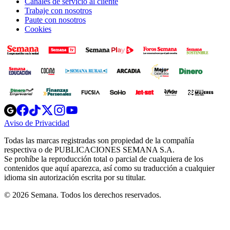
Canales de servicio al cliente
Trabaje con nosotros
Paute con nosotros
Cookies
Opens
Opens
Opens
Opens
Opens
in
in
in
in
in
Aviso de Privacidad
Opens
new
new
new
new
new
in
window
window
window
window
window
Todas las marcas registradas son propiedad de la compañía
new
respectiva o de PUBLICACIONES SEMANA S.A.
window
Se prohíbe la reproducción total o parcial de cualquiera de los
contenidos que aquí aparezca, así como su traducción a cualquier
idioma sin autorización escrita por su titular.
© 2026 Semana. Todos los derechos reservados.