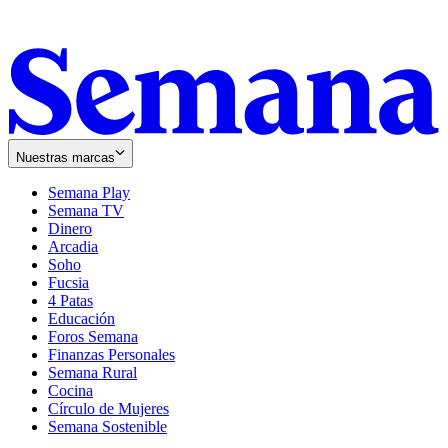
Nuestras marcas
Semana Play
Semana TV
Dinero
Arcadia
Soho
Opens
Fucsia
in
Opens
4 Patas
new
in
Educación
window
new
Foros Semana
window
Finanzas Personales
Semana Rural
Cocina
Círculo de Mujeres
Semana Sostenible