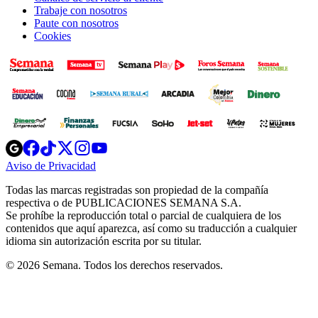
Trabaje con nosotros
Paute con nosotros
Cookies
Opens
Opens
Opens
Opens
Opens
in
in
in
in
in
Aviso de Privacidad
Opens
new
new
new
new
new
in
window
window
window
window
window
Todas las marcas registradas son propiedad de la compañía
new
respectiva o de PUBLICACIONES SEMANA S.A.
window
Se prohíbe la reproducción total o parcial de cualquiera de los
contenidos que aquí aparezca, así como su traducción a cualquier
idioma sin autorización escrita por su titular.
© 2026 Semana. Todos los derechos reservados.