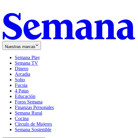
Nuestras marcas
Semana Play
Semana TV
Dinero
Arcadia
Soho
Opens
Fucsia
in
Opens
4 Patas
new
in
Educación
window
new
Foros Semana
window
Finanzas Personales
Semana Rural
Cocina
Círculo de Mujeres
Semana Sostenible