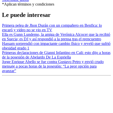
*Aplican términos y condiciones
Le puede interesar
Primera pelea de Jhon Durán con un compañero en Benfica: lo
encaró y video no se vio en TV
Ella es Gunn Lundemo, la amiga de Verónica Alcocer que la recibió
en Suecia; es DJ y así respondió a la prensa tras el reencuentro
Hassam sorprendió con impactante cambio físico y reveló que sufrió
obesidad grado 1
Primeras declaraciones de Gianni Infantino en Cali: esto dijo a horas
de la posesión de Abelardo De La Espriella
Jorge Enrique Abello se fue contra Gustavo Petro y envió crudo
mensaje a pocas horas de la posesión: “La peor opción para
avanzar”