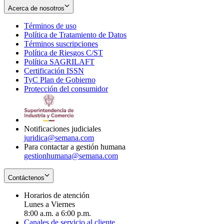
Acerca de nosotros
Términos de uso
Opens
Política de Tratamiento de Datos
in
Opens
Términos suscripciones
new
Opens
in
Política de Riesgos C/ST
window
in
Opens
new
Política SAGRILAFT
Opens
new
in
window
Certificación ISSN
Opens
in
window
new
TyC Plan de Gobierno
in
new
Opens
window
Protección del consumidor
new
window
in
Opens
window
new
in
window
new
window
Notificaciones judiciales
juridica@semana.com
Para contactar a gestión humana
gestionhumana@semana.com
Contáctenos
Horarios de atención
Lunes a Viernes
8:00 a.m. a 6:00 p.m.
Canales de servicio al cliente