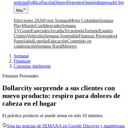
noticias
Política
Nación
Dinero
Deportes
Opinión
Impresa
Jet Set
Más
Elecciones 2026
Foros Semana
Mejor Colombia
Semana
Play
Mundo
Confidenciales
Semana
TV
Gente
Especiales
Arcadia
Tecnología
Turismo
Estados
Unidos
Vehículos
Semana Sostenible
Finanzas Personales
4
Patas
Salud
Loterías
Educación
Contenido en
colaboración
Semana Rural
Mujeres
Semana
|
Finanzas
|
Consumo inteligente
Finanzas Personales
Dollarcity sorprende a sus clientes con
nuevo producto: respiro para dolores de
cabeza en el hogar
El práctico producto se puede armar en solo 10 minutos.
Siga las noticias de SEMANA en Google Discover y manténgase