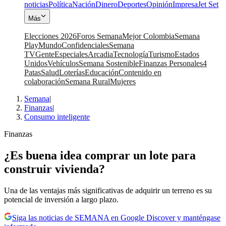
noticias
Política
Nación
Dinero
Deportes
Opinión
Impresa
Jet Set
Más
Elecciones 2026
Foros Semana
Mejor Colombia
Semana
Play
Mundo
Confidenciales
Semana
TV
Gente
Especiales
Arcadia
Tecnología
Turismo
Estados
Unidos
Vehículos
Semana Sostenible
Finanzas Personales
4
Patas
Salud
Loterías
Educación
Contenido en
colaboración
Semana Rural
Mujeres
Semana
|
Finanzas
|
Consumo inteligente
Finanzas
¿Es buena idea comprar un lote para
construir vivienda?
Una de las ventajas más significativas de adquirir un terreno es su
potencial de inversión a largo plazo.
Siga las noticias de SEMANA en Google Discover y manténgase