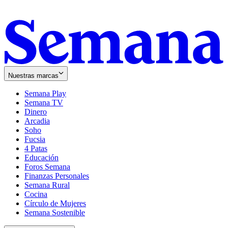
Nuestras marcas
Semana Play
Semana TV
Dinero
Arcadia
Soho
Opens
Fucsia
in
Opens
4 Patas
new
in
Educación
window
new
Foros Semana
window
Finanzas Personales
Semana Rural
Cocina
Círculo de Mujeres
Semana Sostenible