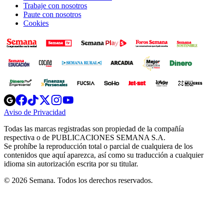
Trabaje con nosotros
Paute con nosotros
Cookies
Opens
Opens
Opens
Opens
Opens
in
in
in
in
in
Aviso de Privacidad
Opens
new
new
new
new
new
in
window
window
window
window
window
Todas las marcas registradas son propiedad de la compañía
new
respectiva o de PUBLICACIONES SEMANA S.A.
window
Se prohíbe la reproducción total o parcial de cualquiera de los
contenidos que aquí aparezca, así como su traducción a cualquier
idioma sin autorización escrita por su titular.
© 2026 Semana. Todos los derechos reservados.