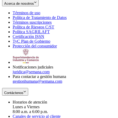
Acerca de nosotros
Términos de uso
Opens
Política de Tratamiento de Datos
in
Opens
Términos suscripciones
new
Opens
in
Política de Riesgos C/ST
window
in
Opens
new
Política SAGRILAFT
Opens
new
in
window
Certificación ISSN
Opens
in
window
new
TyC Plan de Gobierno
in
new
Opens
window
Protección del consumidor
new
window
in
Opens
window
new
in
window
new
window
Notificaciones judiciales
juridica@semana.com
Para contactar a gestión humana
gestionhumana@semana.com
Contáctenos
Horarios de atención
Lunes a Viernes
8:00 a.m. a 6:00 p.m.
Canales de servicio al cliente