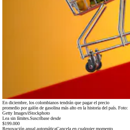
En diciembre, los colombianos tendrán que pagar el precio
promedio por galón de gasolina más alto en la historia del país.
Foto:
Getty Images/iStockphoto
Lea sin límites.
Suscríbase desde
$199.000
Renovación anual automática
Cancela en cualquier momento