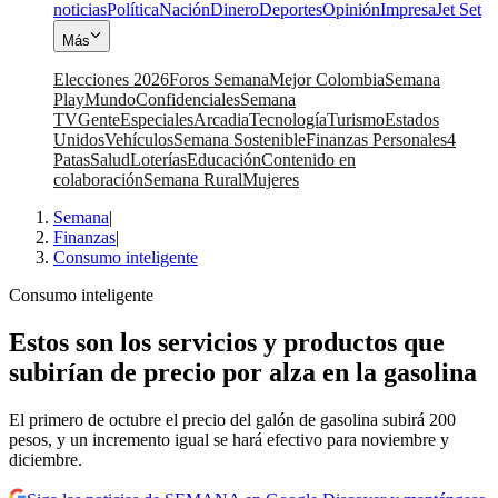
noticias
Política
Nación
Dinero
Deportes
Opinión
Impresa
Jet Set
Más
Elecciones 2026
Foros Semana
Mejor Colombia
Semana
Play
Mundo
Confidenciales
Semana
TV
Gente
Especiales
Arcadia
Tecnología
Turismo
Estados
Unidos
Vehículos
Semana Sostenible
Finanzas Personales
4
Patas
Salud
Loterías
Educación
Contenido en
colaboración
Semana Rural
Mujeres
Semana
|
Finanzas
|
Consumo inteligente
Consumo inteligente
Estos son los servicios y productos que
subirían de precio por alza en la gasolina
El primero de octubre el precio del galón de gasolina subirá 200
pesos, y un incremento igual se hará efectivo para noviembre y
diciembre.