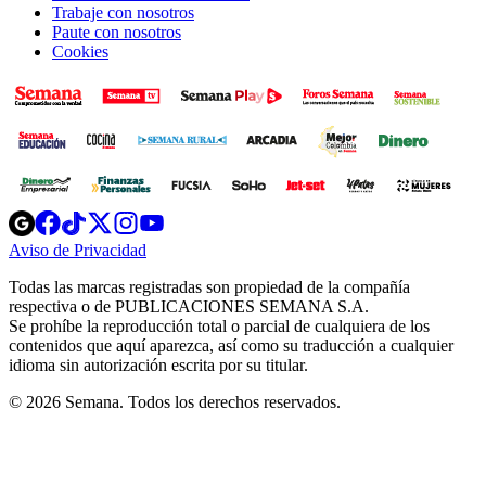
Trabaje con nosotros
Paute con nosotros
Cookies
Opens
Opens
Opens
Opens
Opens
in
in
in
in
in
Aviso de Privacidad
Opens
new
new
new
new
new
in
window
window
window
window
window
Todas las marcas registradas son propiedad de la compañía
new
respectiva o de PUBLICACIONES SEMANA S.A.
window
Se prohíbe la reproducción total o parcial de cualquiera de los
contenidos que aquí aparezca, así como su traducción a cualquier
idioma sin autorización escrita por su titular.
© 2026 Semana. Todos los derechos reservados.