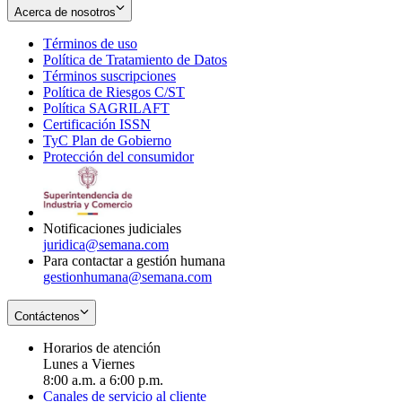
Acerca de nosotros
Términos de uso
Opens
Política de Tratamiento de Datos
in
Opens
Términos suscripciones
new
Opens
in
Política de Riesgos C/ST
window
in
Opens
new
Política SAGRILAFT
Opens
new
in
window
Certificación ISSN
Opens
in
window
new
TyC Plan de Gobierno
in
new
Opens
window
Protección del consumidor
new
window
in
Opens
window
new
in
window
new
window
Notificaciones judiciales
juridica@semana.com
Para contactar a gestión humana
gestionhumana@semana.com
Contáctenos
Horarios de atención
Lunes a Viernes
8:00 a.m. a 6:00 p.m.
Canales de servicio al cliente