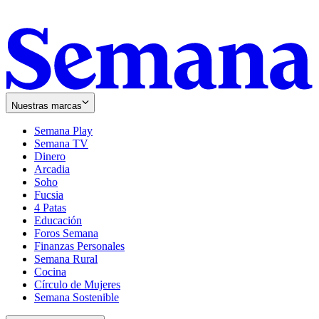
Nuestras marcas
Semana Play
Semana TV
Dinero
Arcadia
Soho
Opens
Fucsia
in
Opens
4 Patas
new
in
Educación
window
new
Foros Semana
window
Finanzas Personales
Semana Rural
Cocina
Círculo de Mujeres
Semana Sostenible