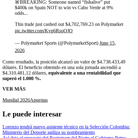
🚨BREAKING: Someone named “fishalive” put
$400k on Spain NOT to win vs Cabo Verde at 9%
odds...
This trade just cashed out $4,702,769.23 on Polymarket
pic.twitter.com/Kvp6RsoQJO
— Polymarket Sports (@PolymarketSport)
June 15,
2026
Como resultado, la posición alcanzó un valor de $4.738.433,49
dólares. El beneficio obtenido en una sola jornada ascendió a
$4.310.481,12 dólares,
equivalente a una rentabilidad que
superó el 1.000 %.
VER MÁS
Mundial 2026
Apuestas
Le puede interesar
Lorenzo tendrá nuevo asistente técnico en la Selección Colombia:
Ministerio del Deporte agiliza su nombramiento
Así deja el proyecto del Regiotram del Norte el Gobierno Petro: