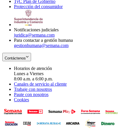
TyC Plan de Gobierno
in
new
Opens
window
Protección del consumidor
new
window
in
Opens
window
new
in
window
new
window
Notificaciones judiciales
juridica@semana.com
Para contactar a gestión humana
gestionhumana@semana.com
Contáctenos
Horarios de atención
Lunes a Viernes
8:00 a.m. a 6:00 p.m.
Canales de servicio al cliente
Trabaje con nosotros
Paute con nosotros
Cookies