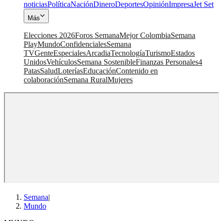
noticias
Política
Nación
Dinero
Deportes
Opinión
Impresa
Jet Set
Más
Elecciones 2026
Foros Semana
Mejor Colombia
Semana
Play
Mundo
Confidenciales
Semana
TV
Gente
Especiales
Arcadia
Tecnología
Turismo
Estados
Unidos
Vehículos
Semana Sostenible
Finanzas Personales
4
Patas
Salud
Loterías
Educación
Contenido en
colaboración
Semana Rural
Mujeres
Semana
|
Mundo