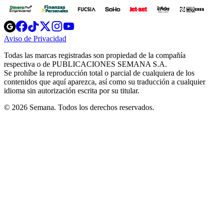
Opens
Opens
Opens
Opens
Opens
in
in
in
in
in
Aviso de Privacidad
Opens
new
new
new
new
new
in
window
window
window
window
window
Todas las marcas registradas son propiedad de la compañía
new
respectiva o de PUBLICACIONES SEMANA S.A.
window
Se prohíbe la reproducción total o parcial de cualquiera de los
contenidos que aquí aparezca, así como su traducción a cualquier
idioma sin autorización escrita por su titular.
© 2026 Semana. Todos los derechos reservados.