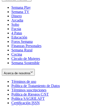
Semana Play
Semana TV
Dinero
Arcadia
Soho
Opens
Fucsia
in
Opens
4 Patas
new
in
Educación
window
new
Foros Semana
window
Finanzas Personales
Semana Rural
Cocina
Círculo de Mujeres
Semana Sostenible
Acerca de nosotros
Términos de uso
Opens
Política de Tratamiento de Datos
in
Opens
Términos suscripciones
new
Opens
in
Política de Riesgos C/ST
window
in
Opens
new
Política SAGRILAFT
Opens
new
in
window
Certificación ISSN
Opens
in
window
new