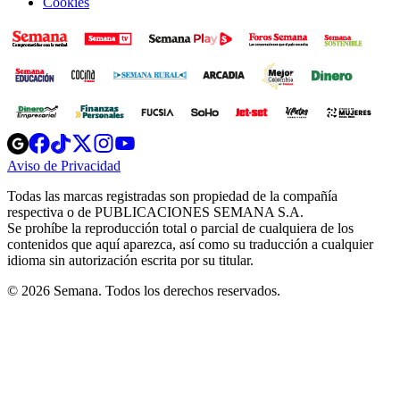
Cookies
Opens
Opens
Opens
Opens
Opens
in
in
in
in
in
Aviso de Privacidad
Opens
new
new
new
new
new
in
window
window
window
window
window
Todas las marcas registradas son propiedad de la compañía
new
respectiva o de PUBLICACIONES SEMANA S.A.
window
Se prohíbe la reproducción total o parcial de cualquiera de los
contenidos que aquí aparezca, así como su traducción a cualquier
idioma sin autorización escrita por su titular.
© 2026 Semana. Todos los derechos reservados.