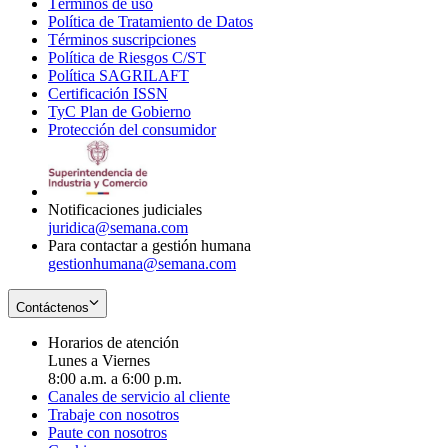
Términos de uso
Opens
Política de Tratamiento de Datos
in
Opens
Términos suscripciones
new
Opens
in
Política de Riesgos C/ST
window
in
Opens
new
Política SAGRILAFT
Opens
new
in
window
Certificación ISSN
Opens
in
window
new
TyC Plan de Gobierno
in
new
Opens
window
Protección del consumidor
new
window
in
Opens
window
new
in
window
new
window
Notificaciones judiciales
juridica@semana.com
Para contactar a gestión humana
gestionhumana@semana.com
Contáctenos
Horarios de atención
Lunes a Viernes
8:00 a.m. a 6:00 p.m.
Canales de servicio al cliente
Trabaje con nosotros
Paute con nosotros