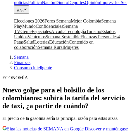
noticias
Política
Nación
Dinero
Deportes
Opinión
Impresa
Jet Set
Más
Elecciones 2026
Foros Semana
Mejor Colombia
Semana
Play
Mundo
Confidenciales
Semana
TV
Gente
Especiales
Arcadia
Tecnología
Turismo
Estados
Unidos
Vehículos
Semana Sostenible
Finanzas Personales
4
Patas
Salud
Loterías
Educación
Contenido en
colaboración
Semana Rural
Mujeres
Semana
|
Finanzas
|
Consumo inteligente
ECONOMÍA
Nuevo golpe para el bolsillo de los
colombianos: subirá la tarifa del servicio
de taxi, ¿a partir de cuándo?
El precio de la gasolina sería la principal razón para estas alzas.
Siga las noticias de SEMANA en Google Discover y manténgase