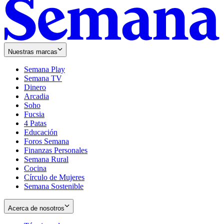
Nuestras marcas
Semana Play
Semana TV
Dinero
Arcadia
Soho
Opens
Fucsia
in
Opens
4 Patas
new
in
Educación
window
new
Foros Semana
window
Finanzas Personales
Semana Rural
Cocina
Círculo de Mujeres
Semana Sostenible
Acerca de nosotros