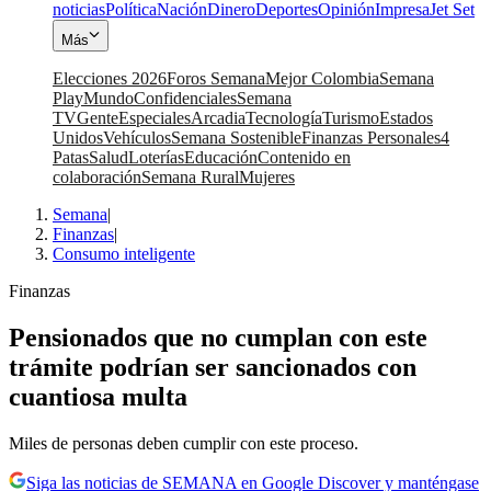
noticias
Política
Nación
Dinero
Deportes
Opinión
Impresa
Jet Set
Más
Elecciones 2026
Foros Semana
Mejor Colombia
Semana
Play
Mundo
Confidenciales
Semana
TV
Gente
Especiales
Arcadia
Tecnología
Turismo
Estados
Unidos
Vehículos
Semana Sostenible
Finanzas Personales
4
Patas
Salud
Loterías
Educación
Contenido en
colaboración
Semana Rural
Mujeres
Semana
|
Finanzas
|
Consumo inteligente
Finanzas
Pensionados que no cumplan con este
trámite podrían ser sancionados con
cuantiosa multa
Miles de personas deben cumplir con este proceso.
Siga las noticias de SEMANA en Google Discover y manténgase