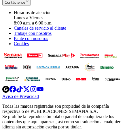
Contáctenos
Horarios de atención
Lunes a Viernes
8:00 a.m. a 6:00 p.m.
Canales de servicio al cliente
Trabaje con nosotros
Paute con nosotros
Cookies
Opens
Opens
Opens
Opens
Opens
in
in
in
in
in
Aviso de Privacidad
Opens
new
new
new
new
new
in
window
window
window
window
window
Todas las marcas registradas son propiedad de la compañía
new
respectiva o de PUBLICACIONES SEMANA S.A.
window
Se prohíbe la reproducción total o parcial de cualquiera de los
contenidos que aquí aparezca, así como su traducción a cualquier
idioma sin autorización escrita por su titular.