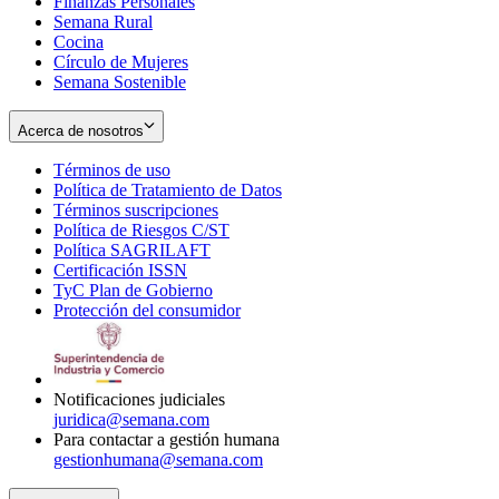
Finanzas Personales
Semana Rural
Cocina
Círculo de Mujeres
Semana Sostenible
Acerca de nosotros
Términos de uso
Opens
Política de Tratamiento de Datos
in
Opens
Términos suscripciones
new
Opens
in
Política de Riesgos C/ST
window
in
Opens
new
Política SAGRILAFT
Opens
new
in
window
Certificación ISSN
Opens
in
window
new
TyC Plan de Gobierno
in
new
Opens
window
Protección del consumidor
new
window
in
Opens
window
new
in
window
new
window
Notificaciones judiciales
juridica@semana.com
Para contactar a gestión humana
gestionhumana@semana.com