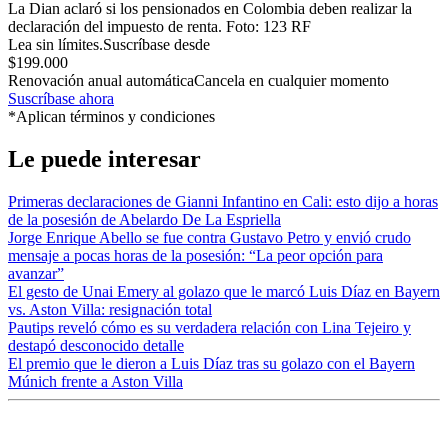
La Dian aclaró si los pensionados en Colombia deben realizar la
declaración del impuesto de renta.
Foto:
123 RF
Lea sin límites.
Suscríbase desde
$199.000
Renovación anual automática
Cancela en cualquier momento
Suscríbase ahora
*Aplican términos y condiciones
Le puede interesar
Primeras declaraciones de Gianni Infantino en Cali: esto dijo a horas
de la posesión de Abelardo De La Espriella
Jorge Enrique Abello se fue contra Gustavo Petro y envió crudo
mensaje a pocas horas de la posesión: “La peor opción para
avanzar”
El gesto de Unai Emery al golazo que le marcó Luis Díaz en Bayern
vs. Aston Villa: resignación total
Pautips reveló cómo es su verdadera relación con Lina Tejeiro y
destapó desconocido detalle
El premio que le dieron a Luis Díaz tras su golazo con el Bayern
Múnich frente a Aston Villa