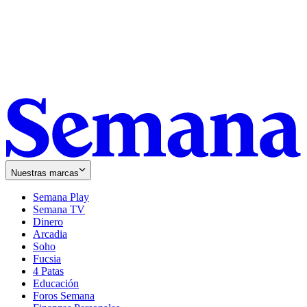
Nuestras marcas
Semana Play
Semana TV
Dinero
Arcadia
Soho
Opens
Fucsia
in
Opens
4 Patas
new
in
Educación
window
new
Foros Semana
window