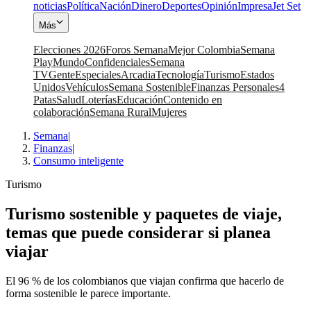
noticias
Política
Nación
Dinero
Deportes
Opinión
Impresa
Jet Set
Más
Elecciones 2026
Foros Semana
Mejor Colombia
Semana
Play
Mundo
Confidenciales
Semana
TV
Gente
Especiales
Arcadia
Tecnología
Turismo
Estados
Unidos
Vehículos
Semana Sostenible
Finanzas Personales
4
Patas
Salud
Loterías
Educación
Contenido en
colaboración
Semana Rural
Mujeres
Semana
|
Finanzas
|
Consumo inteligente
Turismo
Turismo sostenible y paquetes de viaje,
temas que puede considerar si planea
viajar
El 96 % de los colombianos que viajan confirma que hacerlo de
forma sostenible le parece importante.