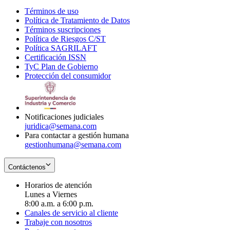
Términos de uso
Opens
Política de Tratamiento de Datos
in
Opens
Términos suscripciones
new
Opens
in
Política de Riesgos C/ST
window
in
Opens
new
Política SAGRILAFT
Opens
new
in
window
Certificación ISSN
Opens
in
window
new
TyC Plan de Gobierno
in
new
Opens
window
Protección del consumidor
new
window
in
Opens
window
new
in
window
new
window
Notificaciones judiciales
juridica@semana.com
Para contactar a gestión humana
gestionhumana@semana.com
Contáctenos
Horarios de atención
Lunes a Viernes
8:00 a.m. a 6:00 p.m.
Canales de servicio al cliente
Trabaje con nosotros