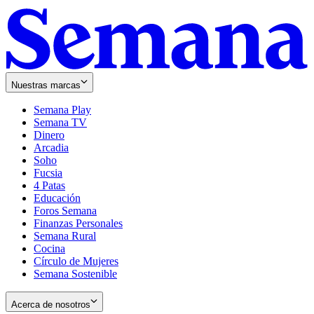
Nuestras marcas
Semana Play
Semana TV
Dinero
Arcadia
Soho
Opens
Fucsia
in
Opens
4 Patas
new
in
Educación
window
new
Foros Semana
window
Finanzas Personales
Semana Rural
Cocina
Círculo de Mujeres
Semana Sostenible
Acerca de nosotros