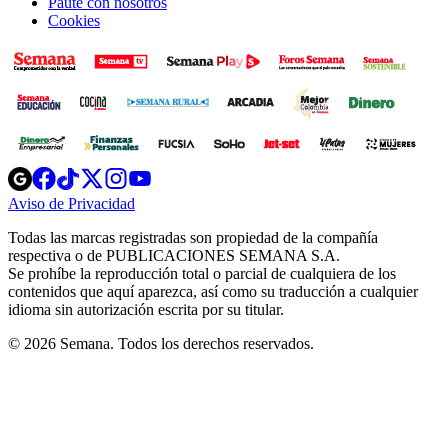
Paute con nosotros
Cookies
Opens
Opens
Opens
Opens
Opens
in
in
in
in
in
Aviso de Privacidad
Opens
new
new
new
new
new
in
window
window
window
window
window
Todas las marcas registradas son propiedad de la compañía
new
respectiva o de PUBLICACIONES SEMANA S.A.
window
Se prohíbe la reproducción total o parcial de cualquiera de los
contenidos que aquí aparezca, así como su traducción a cualquier
idioma sin autorización escrita por su titular.
© 2026 Semana. Todos los derechos reservados.