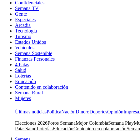
Confidenciales
Semana TV
Gente
Especiales
Arcadia
Tecnología
Turismo
Estados Unidos
Vehículos
Semana Sostenible
Finanzas Personales
4 Patas
Salud
Loterías
Educación
Contenido en colaboración
Semana Rural
Mujeres
Últimas noticias
Política
Nación
Dinero
Deportes
Opinión
Impresa
Elecciones 2026
Foros Semana
Mejor Colombia
Semana Play
Mu
Patas
Salud
Loterías
Educación
Contenido en colaboración
Seman
Semana
|