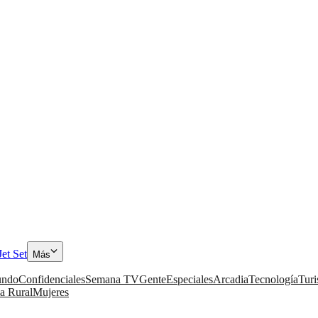
Jet Set
Más
ndo
Confidenciales
Semana TV
Gente
Especiales
Arcadia
Tecnología
Tur
a Rural
Mujeres