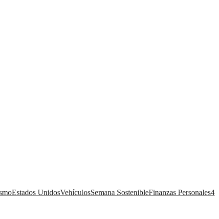
ismo
Estados Unidos
Vehículos
Semana Sostenible
Finanzas Personales
4