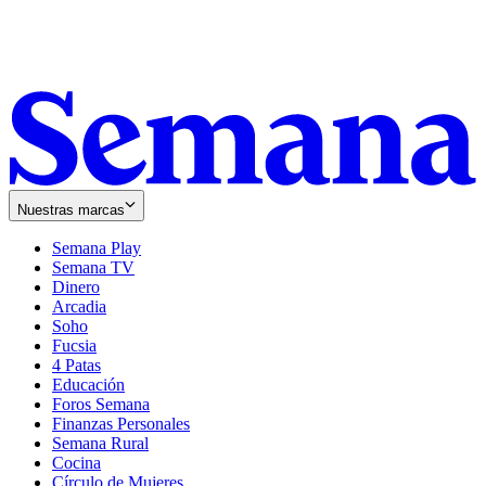
Nuestras marcas
Semana Play
Semana TV
Dinero
Arcadia
Soho
Opens
Fucsia
in
Opens
4 Patas
new
in
Educación
window
new
Foros Semana
window
Finanzas Personales
Semana Rural
Cocina
Círculo de Mujeres