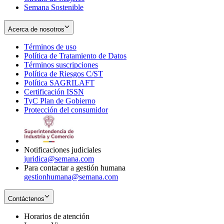
Semana Sostenible
Acerca de nosotros
Términos de uso
Opens
Política de Tratamiento de Datos
in
Opens
Términos suscripciones
new
Opens
in
Política de Riesgos C/ST
window
in
Opens
new
Política SAGRILAFT
Opens
new
in
window
Certificación ISSN
Opens
in
window
new
TyC Plan de Gobierno
in
new
Opens
window
Protección del consumidor
new
window
in
Opens
window
new
in
window
new
window
Notificaciones judiciales
juridica@semana.com
Para contactar a gestión humana
gestionhumana@semana.com
Contáctenos
Horarios de atención