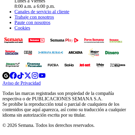
Lunes a Viernes
8:00 a.m. a 6:00 p.m.
Canales de servicio al cliente
Trabaje con nosotros
Paute con nosotros
Cookies
Opens
Opens
Opens
Opens
Opens
in
in
in
in
in
Aviso de Privacidad
Opens
new
new
new
new
new
in
window
window
window
window
window
Todas las marcas registradas son propiedad de la compañía
new
respectiva o de PUBLICACIONES SEMANA S.A.
window
Se prohíbe la reproducción total o parcial de cualquiera de los
contenidos que aquí aparezca, así como su traducción a cualquier
idioma sin autorización escrita por su titular.
© 2026 Semana. Todos los derechos reservados.