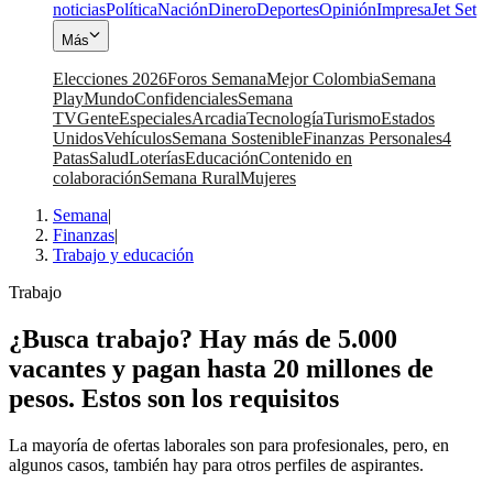
noticias
Política
Nación
Dinero
Deportes
Opinión
Impresa
Jet Set
Más
Elecciones 2026
Foros Semana
Mejor Colombia
Semana
Play
Mundo
Confidenciales
Semana
TV
Gente
Especiales
Arcadia
Tecnología
Turismo
Estados
Unidos
Vehículos
Semana Sostenible
Finanzas Personales
4
Patas
Salud
Loterías
Educación
Contenido en
colaboración
Semana Rural
Mujeres
Semana
|
Finanzas
|
Trabajo y educación
Trabajo
¿Busca trabajo? Hay más de 5.000
vacantes y pagan hasta 20 millones de
pesos. Estos son los requisitos
La mayoría de ofertas laborales son para profesionales, pero, en
algunos casos, también hay para otros perfiles de aspirantes.