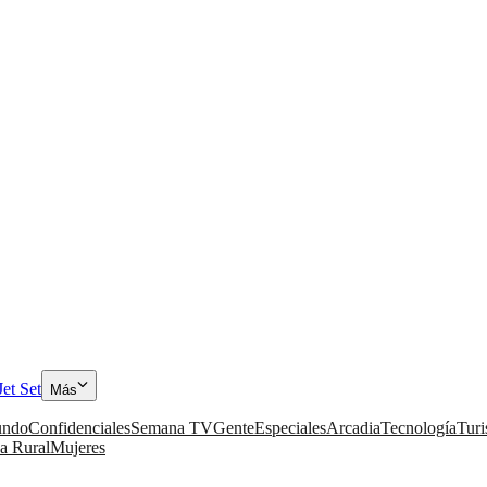
Jet Set
Más
ndo
Confidenciales
Semana TV
Gente
Especiales
Arcadia
Tecnología
Tur
a Rural
Mujeres