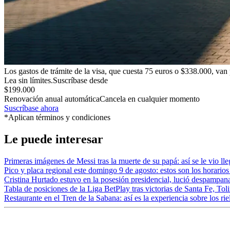
Los gastos de trámite de la visa, que cuesta 75 euros o $338.000, van 
Lea sin límites.
Suscríbase desde
$199.000
Renovación anual automática
Cancela en cualquier momento
Suscríbase ahora
*Aplican términos y condiciones
Le puede interesar
Primeras imágenes de Messi tras la muerte de su papá: así se le vio ll
Pico y placa regional este domingo 9 de agosto: estos son los horarios
Cristina Hurtado estuvo en la posesión presidencial, lució despampan
Tabla de posiciones de la Liga BetPlay tras victorias de Santa Fe, Tol
Restaurante en el Tren de la Sabana: así es la experiencia sobre los rie