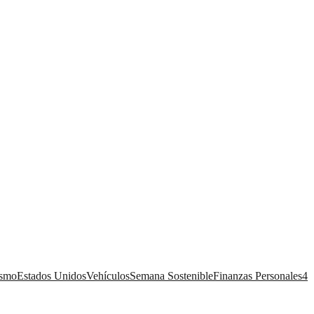
ismo
Estados Unidos
Vehículos
Semana Sostenible
Finanzas Personales
4