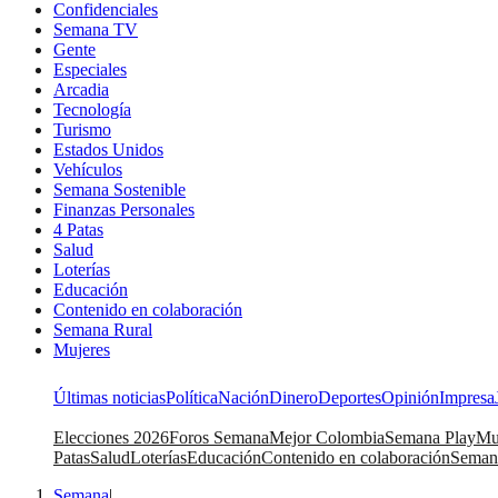
Confidenciales
Semana TV
Gente
Especiales
Arcadia
Tecnología
Turismo
Estados Unidos
Vehículos
Semana Sostenible
Finanzas Personales
4 Patas
Salud
Loterías
Educación
Contenido en colaboración
Semana Rural
Mujeres
Últimas noticias
Política
Nación
Dinero
Deportes
Opinión
Impresa
Elecciones 2026
Foros Semana
Mejor Colombia
Semana Play
Mu
Patas
Salud
Loterías
Educación
Contenido en colaboración
Seman
Semana
|