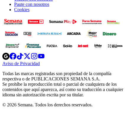
Paute con nosotros
Cookies
Opens
Opens
Opens
Opens
Opens
in
in
in
in
in
Aviso de Privacidad
Opens
new
new
new
new
new
in
window
window
window
window
window
Todas las marcas registradas son propiedad de la compañía
new
respectiva o de PUBLICACIONES SEMANA S.A.
window
Se prohíbe la reproducción total o parcial de cualquiera de los
contenidos que aquí aparezca, así como su traducción a cualquier
idioma sin autorización escrita por su titular.
© 2026 Semana. Todos los derechos reservados.