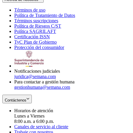
Términos de uso
Opens
Política de Tratamiento de Datos
in
Opens
Términos suscripciones
new
Opens
in
Política de Riesgos C/ST
window
in
Opens
new
Política SAGRILAFT
Opens
new
in
window
Certificación ISSN
Opens
in
window
new
TyC Plan de Gobierno
in
new
Opens
window
Protección del consumidor
new
window
in
Opens
window
new
in
window
new
window
Notificaciones judiciales
juridica@semana.com
Para contactar a gestión humana
gestionhumana@semana.com
Contáctenos
Horarios de atención
Lunes a Viernes
8:00 a.m. a 6:00 p.m.
Canales de servicio al cliente
Trabaje con nosotros