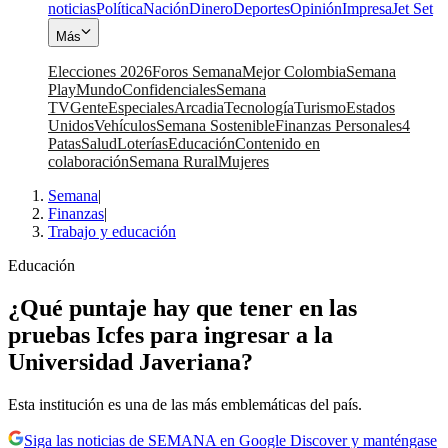
noticias
Política
Nación
Dinero
Deportes
Opinión
Impresa
Jet Set
Más
Elecciones 2026
Foros Semana
Mejor Colombia
Semana
Play
Mundo
Confidenciales
Semana
TV
Gente
Especiales
Arcadia
Tecnología
Turismo
Estados
Unidos
Vehículos
Semana Sostenible
Finanzas Personales
4
Patas
Salud
Loterías
Educación
Contenido en
colaboración
Semana Rural
Mujeres
Semana
|
Finanzas
|
Trabajo y educación
Educación
¿Qué puntaje hay que tener en las
pruebas Icfes para ingresar a la
Universidad Javeriana?
Esta institución es una de las más emblemáticas del país.
Siga las noticias de SEMANA en Google Discover y manténgase