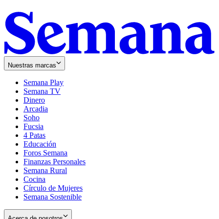
Nuestras marcas
Semana Play
Semana TV
Dinero
Arcadia
Soho
Opens
Fucsia
in
Opens
4 Patas
new
in
Educación
window
new
Foros Semana
window
Finanzas Personales
Semana Rural
Cocina
Círculo de Mujeres
Semana Sostenible
Acerca de nosotros