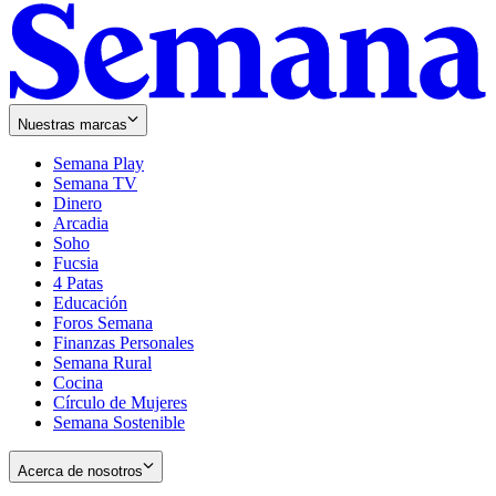
Nuestras marcas
Semana Play
Semana TV
Dinero
Arcadia
Soho
Opens
Fucsia
in
Opens
4 Patas
new
in
Educación
window
new
Foros Semana
window
Finanzas Personales
Semana Rural
Cocina
Círculo de Mujeres
Semana Sostenible
Acerca de nosotros