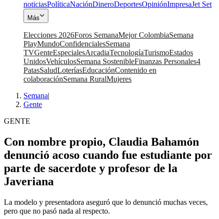
noticias
Política
Nación
Dinero
Deportes
Opinión
Impresa
Jet Set
Más
Elecciones 2026
Foros Semana
Mejor Colombia
Semana
Play
Mundo
Confidenciales
Semana
TV
Gente
Especiales
Arcadia
Tecnología
Turismo
Estados
Unidos
Vehículos
Semana Sostenible
Finanzas Personales
4
Patas
Salud
Loterías
Educación
Contenido en
colaboración
Semana Rural
Mujeres
Semana
|
Gente
GENTE
Con nombre propio, Claudia Bahamón
denunció acoso cuando fue estudiante por
parte de sacerdote y profesor de la
Javeriana
La modelo y presentadora aseguró que lo denunció muchas veces,
pero que no pasó nada al respecto.