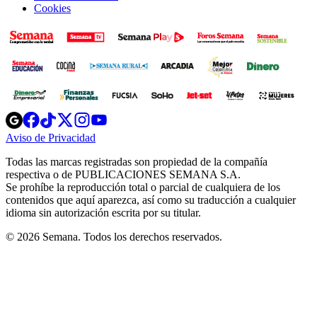
Cookies
Opens
Opens
Opens
Opens
Opens
in
in
in
in
in
Aviso de Privacidad
Opens
new
new
new
new
new
in
window
window
window
window
window
Todas las marcas registradas son propiedad de la compañía
new
respectiva o de PUBLICACIONES SEMANA S.A.
window
Se prohíbe la reproducción total o parcial de cualquiera de los
contenidos que aquí aparezca, así como su traducción a cualquier
idioma sin autorización escrita por su titular.
© 2026 Semana. Todos los derechos reservados.