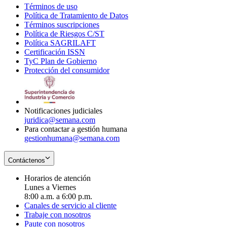
Términos de uso
Opens
Política de Tratamiento de Datos
in
Opens
Términos suscripciones
new
Opens
in
Política de Riesgos C/ST
window
in
Opens
new
Política SAGRILAFT
Opens
new
in
window
Certificación ISSN
Opens
in
window
new
TyC Plan de Gobierno
in
new
Opens
window
Protección del consumidor
new
window
in
Opens
window
new
in
window
new
window
Notificaciones judiciales
juridica@semana.com
Para contactar a gestión humana
gestionhumana@semana.com
Contáctenos
Horarios de atención
Lunes a Viernes
8:00 a.m. a 6:00 p.m.
Canales de servicio al cliente
Trabaje con nosotros
Paute con nosotros