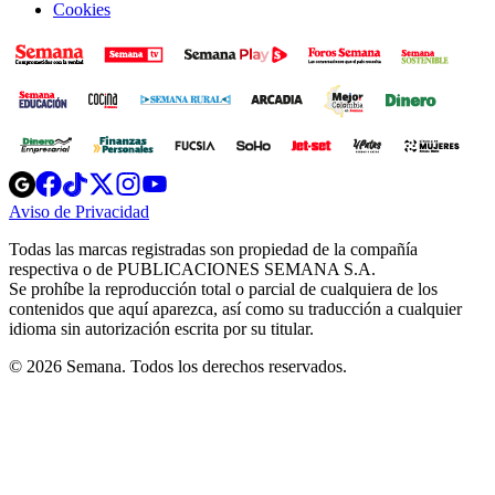
Cookies
Opens
Opens
Opens
Opens
Opens
in
in
in
in
in
Aviso de Privacidad
Opens
new
new
new
new
new
in
window
window
window
window
window
Todas las marcas registradas son propiedad de la compañía
new
respectiva o de PUBLICACIONES SEMANA S.A.
window
Se prohíbe la reproducción total o parcial de cualquiera de los
contenidos que aquí aparezca, así como su traducción a cualquier
idioma sin autorización escrita por su titular.
© 2026 Semana. Todos los derechos reservados.