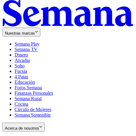
Nuestras marcas
Semana Play
Semana TV
Dinero
Arcadia
Soho
Opens
Fucsia
in
Opens
4 Patas
new
in
Educación
window
new
Foros Semana
window
Finanzas Personales
Semana Rural
Cocina
Círculo de Mujeres
Semana Sostenible
Acerca de nosotros