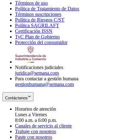
Términos de uso
Opens
Política de Tratamiento de Datos
in
Opens
Términos suscripciones
new
Opens
in
Política de Riesgos C/ST
window
in
Opens
new
Política SAGRILAFT
Opens
new
in
window
Certificación ISSN
Opens
in
window
new
TyC Plan de Gobierno
in
new
Opens
window
Protección del consumidor
new
window
in
Opens
window
new
in
window
new
window
Notificaciones judiciales
juridica@semana.com
Para contactar a gestión humana
gestionhumana@semana.com
Contáctenos
Horarios de atención
Lunes a Viernes
8:00 a.m. a 6:00 p.m.
Canales de servicio al cliente
Trabaje con nosotros
Paute con nosotros