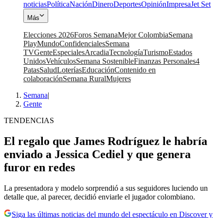
noticias
Política
Nación
Dinero
Deportes
Opinión
Impresa
Jet Set
Más
Elecciones 2026
Foros Semana
Mejor Colombia
Semana
Play
Mundo
Confidenciales
Semana
TV
Gente
Especiales
Arcadia
Tecnología
Turismo
Estados
Unidos
Vehículos
Semana Sostenible
Finanzas Personales
4
Patas
Salud
Loterías
Educación
Contenido en
colaboración
Semana Rural
Mujeres
Semana
|
Gente
TENDENCIAS
El regalo que James Rodríguez le habría
enviado a Jessica Cediel y que genera
furor en redes
La presentadora y modelo sorprendió a sus seguidores luciendo un
detalle que, al parecer, decidió enviarle el jugador colombiano.
Siga las últimas noticias del mundo del espectáculo en Discover y