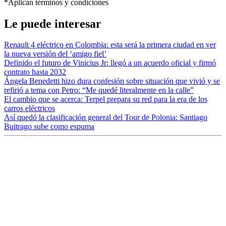
*Aplican términos y condiciones
Le puede interesar
Renault 4 eléctrico en Colombia: esta será la primera ciudad en ver
la nueva versión del ‘amigo fiel’
Definido el futuro de Vinicius Jr: llegó a un acuerdo oficial y firmó
contrato hasta 2032
Ángela Benedetti hizo dura confesión sobre situación que vivió y se
refirió a tema con Petro: “Me quedé literalmente en la calle”
El cambio que se acerca: Terpel prepara su red para la era de los
carros eléctricos
Así quedó la clasificación general del Tour de Polonia: Santiago
Buitrago sube como espuma