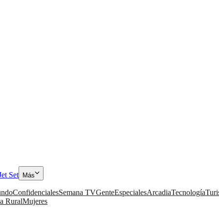
Jet Set
Más
ndo
Confidenciales
Semana TV
Gente
Especiales
Arcadia
Tecnología
Tur
a Rural
Mujeres