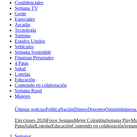
Confidenciales
Semana TV
Gente
Especiales
Arcadia
Tecnología
Turismo
Estados Unidos
Vehículos
Semana Sostenible
Finanzas Personales
4 Patas
Salud
Loterías
Educación
Contenido en colaboración
Semana Rural
Mujeres
Últimas noticias
Política
Nación
Dinero
Deportes
Opinión
Impresa
Elecciones 2026
Foros Semana
Mejor Colombia
Semana Play
Mu
Patas
Salud
Loterías
Educación
Contenido en colaboración
Seman
Semana
|