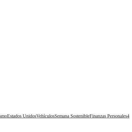
ismo
Estados Unidos
Vehículos
Semana Sostenible
Finanzas Personales
4