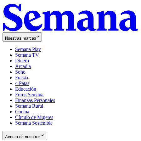
Nuestras marcas
Semana Play
Semana TV
Dinero
Arcadia
Soho
Opens
Fucsia
in
Opens
4 Patas
new
in
Educación
window
new
Foros Semana
window
Finanzas Personales
Semana Rural
Cocina
Círculo de Mujeres
Semana Sostenible
Acerca de nosotros