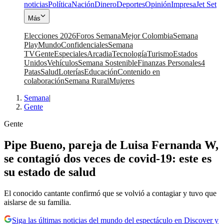
noticias
Política
Nación
Dinero
Deportes
Opinión
Impresa
Jet Set
Más
Elecciones 2026
Foros Semana
Mejor Colombia
Semana
Play
Mundo
Confidenciales
Semana
TV
Gente
Especiales
Arcadia
Tecnología
Turismo
Estados
Unidos
Vehículos
Semana Sostenible
Finanzas Personales
4
Patas
Salud
Loterías
Educación
Contenido en
colaboración
Semana Rural
Mujeres
Semana
|
Gente
Gente
Pipe Bueno, pareja de Luisa Fernanda W,
se contagió dos veces de covid-19: este es
su estado de salud
El conocido cantante confirmó que se volvió a contagiar y tuvo que
aislarse de su familia.
Siga las últimas noticias del mundo del espectáculo en Discover y