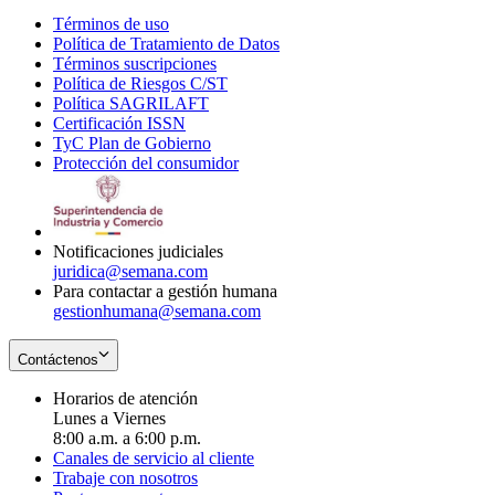
Términos de uso
Opens
Política de Tratamiento de Datos
in
Opens
Términos suscripciones
new
Opens
in
Política de Riesgos C/ST
window
in
Opens
new
Política SAGRILAFT
Opens
new
in
window
Certificación ISSN
Opens
in
window
new
TyC Plan de Gobierno
in
new
Opens
window
Protección del consumidor
new
window
in
Opens
window
new
in
window
new
window
Notificaciones judiciales
juridica@semana.com
Para contactar a gestión humana
gestionhumana@semana.com
Contáctenos
Horarios de atención
Lunes a Viernes
8:00 a.m. a 6:00 p.m.
Canales de servicio al cliente
Trabaje con nosotros