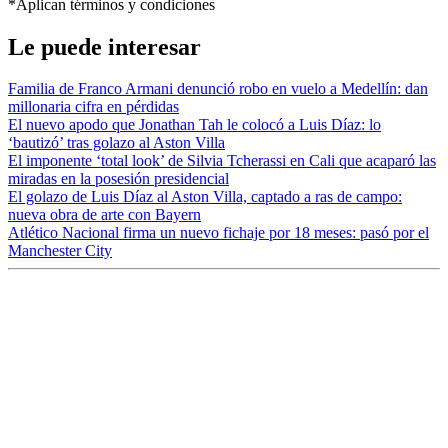
*Aplican términos y condiciones
Le puede interesar
Familia de Franco Armani denunció robo en vuelo a Medellín: dan
millonaria cifra en pérdidas
El nuevo apodo que Jonathan Tah le colocó a Luis Díaz: lo
‘bautizó’ tras golazo al Aston Villa
El imponente ‘total look’ de Silvia Tcherassi en Cali que acaparó las
miradas en la posesión presidencial
El golazo de Luis Díaz al Aston Villa, captado a ras de campo:
nueva obra de arte con Bayern
Atlético Nacional firma un nuevo fichaje por 18 meses: pasó por el
Manchester City