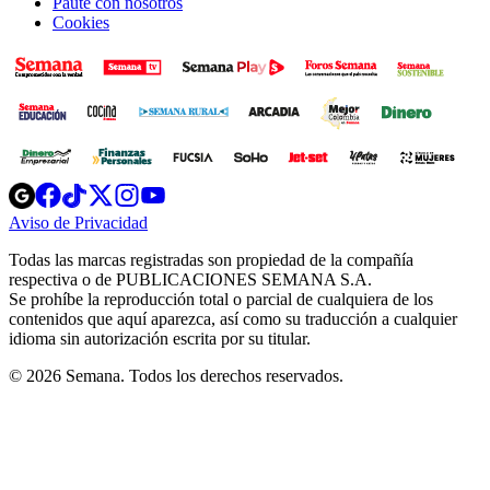
Paute con nosotros
Cookies
Opens
Opens
Opens
Opens
Opens
in
in
in
in
in
Aviso de Privacidad
Opens
new
new
new
new
new
in
window
window
window
window
window
Todas las marcas registradas son propiedad de la compañía
new
respectiva o de PUBLICACIONES SEMANA S.A.
window
Se prohíbe la reproducción total o parcial de cualquiera de los
contenidos que aquí aparezca, así como su traducción a cualquier
idioma sin autorización escrita por su titular.
© 2026 Semana. Todos los derechos reservados.