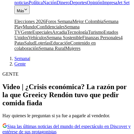
noticias
Política
Nación
Dinero
Deportes
Opinión
Impresa
Jet Set
Más
Elecciones 2026
Foros Semana
Mejor Colombia
Semana
Play
Mundo
Confidenciales
Semana
TV
Gente
Especiales
Arcadia
Tecnología
Turismo
Estados
Unidos
Vehículos
Semana Sostenible
Finanzas Personales
4
Patas
Salud
Loterías
Educación
Contenido en
colaboración
Semana Rural
Mujeres
Semana
|
Gente
GENTE
Video | ¿Crisis económica? La razón por
la que Greeicy Rendón tuvo que pedir
comida fiada
Hay quienes le preguntan si ya fue a pagarle al vendedor.
Siga las últimas noticias del mundo del espectáculo en Discover y
entérese de sus protagonistas