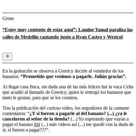
Gente
“Estoy muy contento de estar aquí”: Lamine Yamal paraliza las
calles de Medellín cantando junto a Ryan Castro y Westcol
En la grabación se observa a Greeicy decirle al vendedor de los
bananos:
“Prometido que venimos a pagarle. Julián gracias”.
Al llegar casa finca, sin duda una de las más felices fue la vaca Celia
que acudió al llamado de Greeicy, quien le entregó los bananos que
tanto le gustan, para que se los comiera.
Tras la publicación del curioso video, los seguidores de la cantante
comentaron: “
¿Y si fueron a pagarle al del banano? (...) ¿ya le
cancelaron al señor de la tienda?
(...) Yo esperando que vayan a
pagar el banano jjjjj (...) más videos así (...) me quedé con la duda de
si, sí fueron a pagar???”.