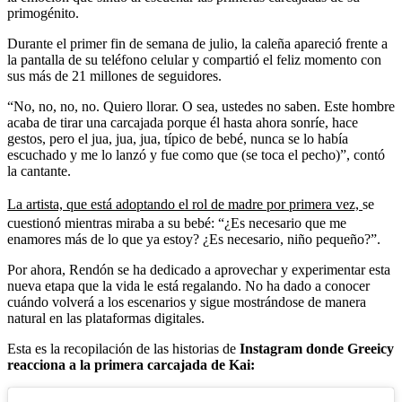
primogénito.
Durante el primer fin de semana de julio, la caleña apareció frente a
la pantalla de su teléfono celular y compartió el feliz momento con
sus más de 21 millones de seguidores.
“No, no, no, no. Quiero llorar. O sea, ustedes no saben. Este hombre
acaba de tirar una carcajada porque él hasta ahora sonríe, hace
gestos, pero el jua, jua, jua, típico de bebé, nunca se lo había
escuchado y me lo lanzó y fue como que (se toca el pecho)”, contó
la cantante.
La artista, que está adoptando el rol de madre por primera vez,
se
cuestionó mientras miraba a su bebé: “¿Es necesario que me
enamores más de lo que ya estoy? ¿Es necesario, niño pequeño?”.
Por ahora, Rendón se ha dedicado a aprovechar y experimentar esta
nueva etapa que la vida le está regalando. No ha dado a conocer
cuándo volverá a los escenarios y sigue mostrándose de manera
natural en las plataformas digitales.
Esta es la recopilación de las historias de
Instagram donde Greeicy
reacciona a la primera carcajada de Kai: