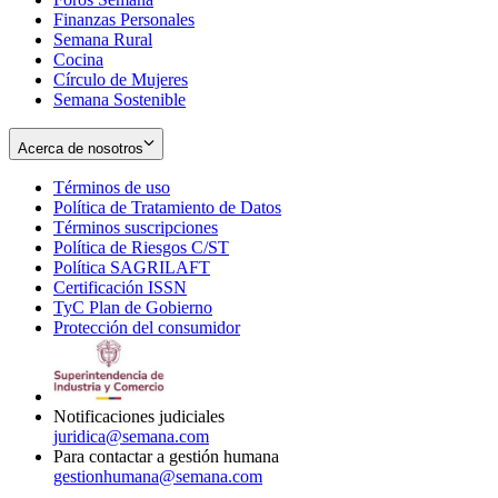
Finanzas Personales
Semana Rural
Cocina
Círculo de Mujeres
Semana Sostenible
Acerca de nosotros
Términos de uso
Opens
Política de Tratamiento de Datos
in
Opens
Términos suscripciones
new
Opens
in
Política de Riesgos C/ST
window
in
Opens
new
Política SAGRILAFT
Opens
new
in
window
Certificación ISSN
Opens
in
window
new
TyC Plan de Gobierno
in
new
Opens
window
Protección del consumidor
new
window
in
Opens
window
new
in
window
new
window
Notificaciones judiciales
juridica@semana.com
Para contactar a gestión humana
gestionhumana@semana.com