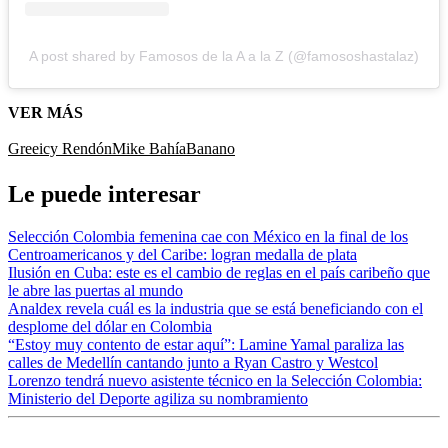
A post shared by Famosos de la A a la Z (@famososhastalaz)
VER MÁS
Greeicy Rendón
Mike Bahía
Banano
Le puede interesar
Selección Colombia femenina cae con México en la final de los
Centroamericanos y del Caribe: logran medalla de plata
Ilusión en Cuba: este es el cambio de reglas en el país caribeño que
le abre las puertas al mundo
Analdex revela cuál es la industria que se está beneficiando con el
desplome del dólar en Colombia
“Estoy muy contento de estar aquí”: Lamine Yamal paraliza las
calles de Medellín cantando junto a Ryan Castro y Westcol
Lorenzo tendrá nuevo asistente técnico en la Selección Colombia:
Ministerio del Deporte agiliza su nombramiento