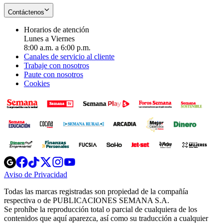
Contáctenos
Horarios de atención
Lunes a Viernes
8:00 a.m. a 6:00 p.m.
Canales de servicio al cliente
Trabaje con nosotros
Paute con nosotros
Cookies
Opens
Opens
Opens
Opens
Opens
in
in
in
in
in
Aviso de Privacidad
Opens
new
new
new
new
new
in
window
window
window
window
window
Todas las marcas registradas son propiedad de la compañía
new
respectiva o de PUBLICACIONES SEMANA S.A.
window
Se prohíbe la reproducción total o parcial de cualquiera de los
contenidos que aquí aparezca, así como su traducción a cualquier