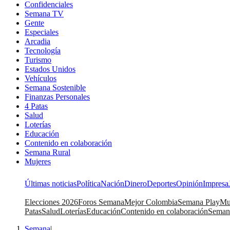
Confidenciales
Semana TV
Gente
Especiales
Arcadia
Tecnología
Turismo
Estados Unidos
Vehículos
Semana Sostenible
Finanzas Personales
4 Patas
Salud
Loterías
Educación
Contenido en colaboración
Semana Rural
Mujeres
Últimas noticias
Política
Nación
Dinero
Deportes
Opinión
Impresa
Elecciones 2026
Foros Semana
Mejor Colombia
Semana Play
Mu
Patas
Salud
Loterías
Educación
Contenido en colaboración
Seman
Semana
|