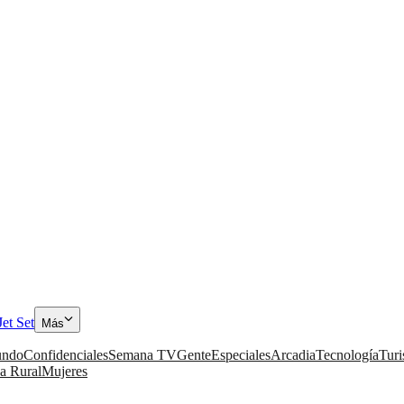
Jet Set
Más
ndo
Confidenciales
Semana TV
Gente
Especiales
Arcadia
Tecnología
Tur
a Rural
Mujeres