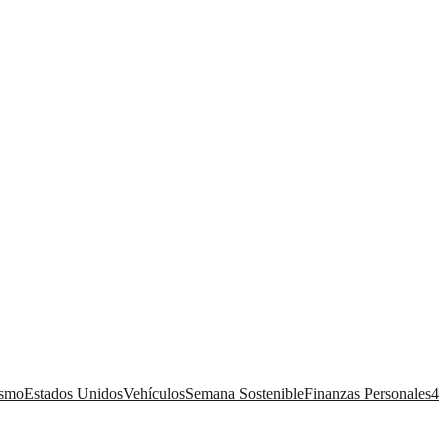
ismo
Estados Unidos
Vehículos
Semana Sostenible
Finanzas Personales
4