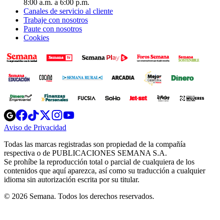
8:00 a.m. a 6:00 p.m.
Canales de servicio al cliente
Trabaje con nosotros
Paute con nosotros
Cookies
Opens
Opens
Opens
Opens
Opens
in
in
in
in
in
Aviso de Privacidad
Opens
new
new
new
new
new
in
window
window
window
window
window
Todas las marcas registradas son propiedad de la compañía
new
respectiva o de PUBLICACIONES SEMANA S.A.
window
Se prohíbe la reproducción total o parcial de cualquiera de los
contenidos que aquí aparezca, así como su traducción a cualquier
idioma sin autorización escrita por su titular.
© 2026 Semana. Todos los derechos reservados.