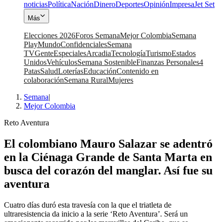
noticias
Política
Nación
Dinero
Deportes
Opinión
Impresa
Jet Set
Más
Elecciones 2026
Foros Semana
Mejor Colombia
Semana
Play
Mundo
Confidenciales
Semana
TV
Gente
Especiales
Arcadia
Tecnología
Turismo
Estados
Unidos
Vehículos
Semana Sostenible
Finanzas Personales
4
Patas
Salud
Loterías
Educación
Contenido en
colaboración
Semana Rural
Mujeres
Semana
|
Mejor Colombia
Reto Aventura
El colombiano Mauro Salazar se adentró
en la Ciénaga Grande de Santa Marta en
busca del corazón del manglar. Así fue su
aventura
Cuatro días duró esta travesía con la que el triatleta de
ultraresistencia da inicio a la serie ‘Reto Aventura’. Será un