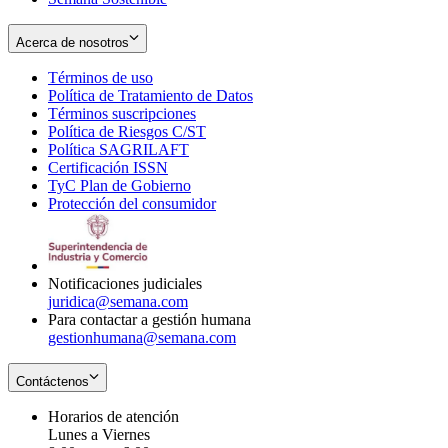
Acerca de nosotros
Términos de uso
Opens
Política de Tratamiento de Datos
in
Opens
Términos suscripciones
new
Opens
in
Política de Riesgos C/ST
window
in
Opens
new
Política SAGRILAFT
Opens
new
in
window
Certificación ISSN
Opens
in
window
new
TyC Plan de Gobierno
in
new
Opens
window
Protección del consumidor
new
window
in
Opens
window
new
in
window
new
window
Notificaciones judiciales
juridica@semana.com
Para contactar a gestión humana
gestionhumana@semana.com
Contáctenos
Horarios de atención
Lunes a Viernes