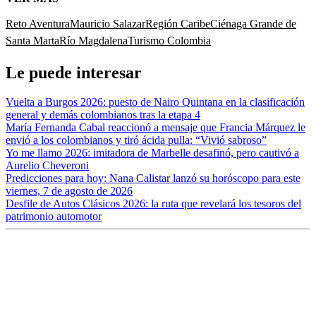
Reto Aventura
Mauricio Salazar
Región Caribe
Ciénaga Grande de
Santa Marta
Río Magdalena
Turismo Colombia
Le puede interesar
Vuelta a Burgos 2026: puesto de Nairo Quintana en la clasificación
general y demás colombianos tras la etapa 4
María Fernanda Cabal reaccionó a mensaje que Francia Márquez le
envió a los colombianos y tiró ácida pulla: “Vivió sabroso”
Yo me llamo 2026: imitadora de Marbelle desafinó, pero cautivó a
Aurelio Cheveroni
Predicciones para hoy: Nana Calistar lanzó su horóscopo para este
viernes, 7 de agosto de 2026
Desfile de Autos Clásicos 2026: la ruta que revelará los tesoros del
patrimonio automotor