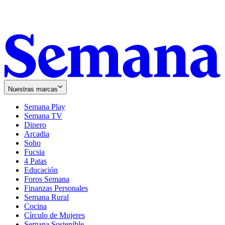
Nuestras marcas
Semana Play
Semana TV
Dinero
Arcadia
Soho
Opens
Fucsia
in
Opens
4 Patas
new
in
Educación
window
new
Foros Semana
window
Finanzas Personales
Semana Rural
Cocina
Círculo de Mujeres
Semana Sostenible