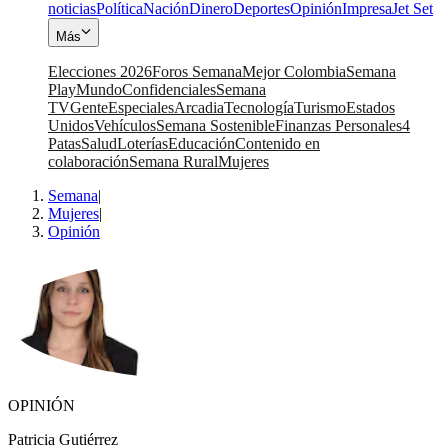
noticias
Política
Nación
Dinero
Deportes
Opinión
Impresa
Jet Set
Más
Elecciones 2026
Foros Semana
Mejor Colombia
Semana
Play
Mundo
Confidenciales
Semana
TV
Gente
Especiales
Arcadia
Tecnología
Turismo
Estados
Unidos
Vehículos
Semana Sostenible
Finanzas Personales
4
Patas
Salud
Loterías
Educación
Contenido en
colaboración
Semana Rural
Mujeres
Semana
|
Mujeres
|
Opinión
OPINIÓN
Patricia Gutiérrez