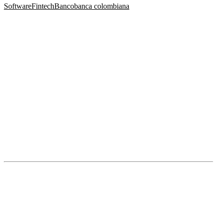
Software
Fintech
Banco
banca colombiana