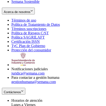
Semana Sostenible
Acerca de nosotros
Términos de uso
Opens
Política de Tratamiento de Datos
in
Opens
Términos suscripciones
new
Opens
in
Política de Riesgos C/ST
window
in
Opens
new
Política SAGRILAFT
Opens
new
in
window
Certificación ISSN
Opens
in
window
new
TyC Plan de Gobierno
in
new
Opens
window
Protección del consumidor
new
window
in
Opens
window
new
in
window
new
window
Notificaciones judiciales
juridica@semana.com
Para contactar a gestión humana
gestionhumana@semana.com
Contáctenos
Horarios de atención
Lunes a Viernes