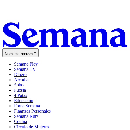
Nuestras marcas
Semana Play
Semana TV
Dinero
Arcadia
Soho
Opens
Fucsia
in
Opens
4 Patas
new
in
Educación
window
new
Foros Semana
window
Finanzas Personales
Semana Rural
Cocina
Círculo de Mujeres