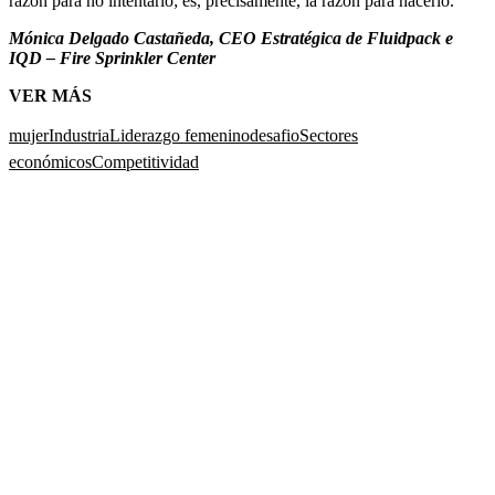
razón para no intentarlo; es, precisamente, la razón para hacerlo.
Mónica Delgado Castañeda, CEO Estratégica de Fluidpack e
IQD – Fire Sprinkler Center
VER MÁS
mujer
Industria
Liderazgo femenino
desafio
Sectores
económicos
Competitividad