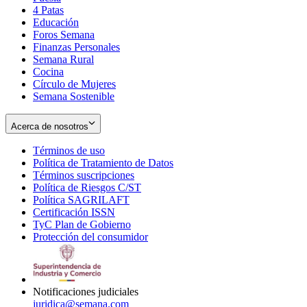
4 Patas
new
in
Educación
window
new
Foros Semana
window
Finanzas Personales
Semana Rural
Cocina
Círculo de Mujeres
Semana Sostenible
Acerca de nosotros
Términos de uso
Opens
Política de Tratamiento de Datos
in
Opens
Términos suscripciones
new
Opens
in
Política de Riesgos C/ST
window
in
Opens
new
Política SAGRILAFT
Opens
new
in
window
Certificación ISSN
Opens
in
window
new
TyC Plan de Gobierno
in
new
Opens
window
Protección del consumidor
new
window
in
Opens
window
new
in
window
new
window
Notificaciones judiciales
juridica@semana.com