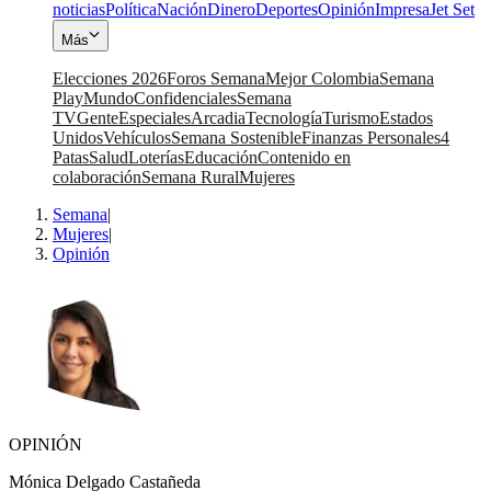
noticias
Política
Nación
Dinero
Deportes
Opinión
Impresa
Jet Set
Más
Elecciones 2026
Foros Semana
Mejor Colombia
Semana
Play
Mundo
Confidenciales
Semana
TV
Gente
Especiales
Arcadia
Tecnología
Turismo
Estados
Unidos
Vehículos
Semana Sostenible
Finanzas Personales
4
Patas
Salud
Loterías
Educación
Contenido en
colaboración
Semana Rural
Mujeres
Semana
|
Mujeres
|
Opinión
OPINIÓN
Mónica Delgado Castañeda