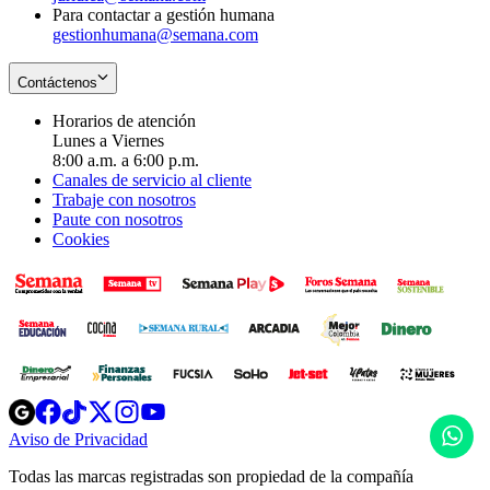
Para contactar a gestión humana
gestionhumana@semana.com
Contáctenos
Horarios de atención
Lunes a Viernes
8:00 a.m. a 6:00 p.m.
Canales de servicio al cliente
Trabaje con nosotros
Paute con nosotros
Cookies
Opens
Opens
Opens
Opens
Opens
in
in
in
in
in
H
Aviso de Privacidad
Opens
new
new
new
new
new
in
window
window
window
window
window
Todas las marcas registradas son propiedad de la compañía
new