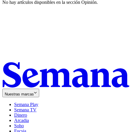
No hay artículos disponibles en la sección
Opinión
.
Nuestras marcas
Semana Play
Semana TV
Dinero
Arcadia
Soho
Opens
Fucsia
in
Opens