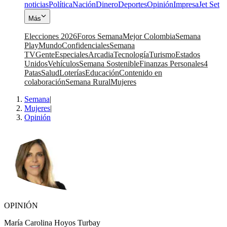
noticias
Política
Nación
Dinero
Deportes
Opinión
Impresa
Jet Set
Más
Elecciones 2026
Foros Semana
Mejor Colombia
Semana
Play
Mundo
Confidenciales
Semana
TV
Gente
Especiales
Arcadia
Tecnología
Turismo
Estados
Unidos
Vehículos
Semana Sostenible
Finanzas Personales
4
Patas
Salud
Loterías
Educación
Contenido en
colaboración
Semana Rural
Mujeres
Semana
|
Mujeres
|
Opinión
OPINIÓN
María Carolina Hoyos Turbay