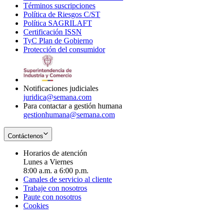
Términos suscripciones
new
Opens
in
Política de Riesgos C/ST
window
in
Opens
new
Política SAGRILAFT
Opens
new
in
window
Certificación ISSN
Opens
in
window
new
TyC Plan de Gobierno
in
new
Opens
window
Protección del consumidor
new
window
in
Opens
window
new
in
window
new
window
Notificaciones judiciales
juridica@semana.com
Para contactar a gestión humana
gestionhumana@semana.com
Contáctenos
Horarios de atención
Lunes a Viernes
8:00 a.m. a 6:00 p.m.
Canales de servicio al cliente
Trabaje con nosotros
Paute con nosotros
Cookies