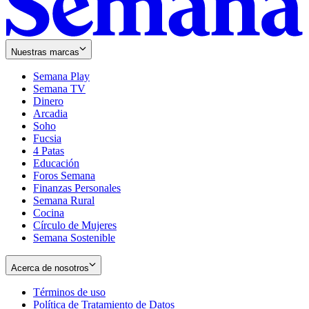
Nuestras marcas
Semana Play
Semana TV
Dinero
Arcadia
Soho
Opens
Fucsia
in
Opens
4 Patas
new
in
Educación
window
new
Foros Semana
window
Finanzas Personales
Semana Rural
Cocina
Círculo de Mujeres
Semana Sostenible
Acerca de nosotros
Términos de uso
Opens
Política de Tratamiento de Datos
in
Opens