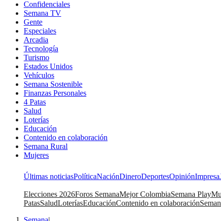
Confidenciales
Semana TV
Gente
Especiales
Arcadia
Tecnología
Turismo
Estados Unidos
Vehículos
Semana Sostenible
Finanzas Personales
4 Patas
Salud
Loterías
Educación
Contenido en colaboración
Semana Rural
Mujeres
Últimas noticias
Política
Nación
Dinero
Deportes
Opinión
Impresa
Elecciones 2026
Foros Semana
Mejor Colombia
Semana Play
Mu
Patas
Salud
Loterías
Educación
Contenido en colaboración
Seman
Semana
|