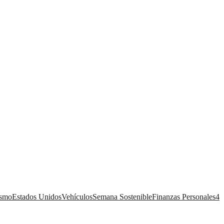
ismo
Estados Unidos
Vehículos
Semana Sostenible
Finanzas Personales
4