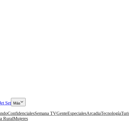
Jet Set
Más
ndo
Confidenciales
Semana TV
Gente
Especiales
Arcadia
Tecnología
Tur
a Rural
Mujeres