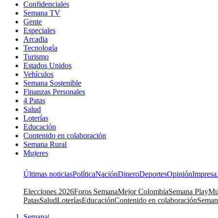
Confidenciales
Semana TV
Gente
Especiales
Arcadia
Tecnología
Turismo
Estados Unidos
Vehículos
Semana Sostenible
Finanzas Personales
4 Patas
Salud
Loterías
Educación
Contenido en colaboración
Semana Rural
Mujeres
Últimas noticias
Política
Nación
Dinero
Deportes
Opinión
Impresa
Elecciones 2026
Foros Semana
Mejor Colombia
Semana Play
Mu
Patas
Salud
Loterías
Educación
Contenido en colaboración
Seman
Semana
|