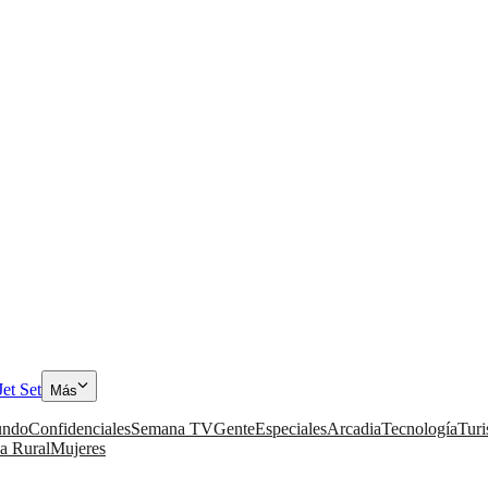
Jet Set
Más
ndo
Confidenciales
Semana TV
Gente
Especiales
Arcadia
Tecnología
Tur
a Rural
Mujeres