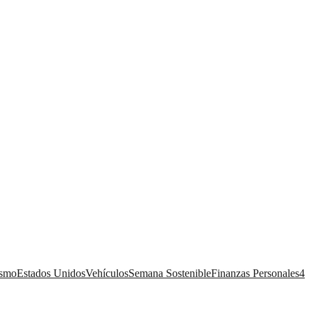
ismo
Estados Unidos
Vehículos
Semana Sostenible
Finanzas Personales
4