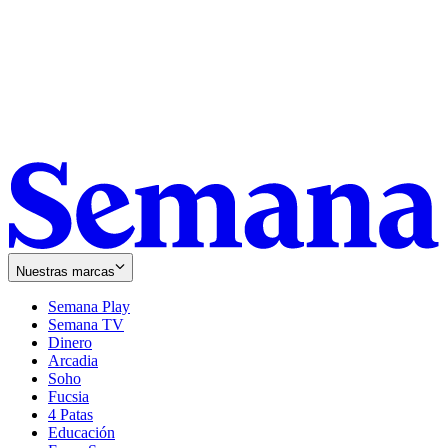
Nuestras marcas
Semana Play
Semana TV
Dinero
Arcadia
Soho
Opens
Fucsia
in
Opens
4 Patas
new
in
Educación
window
new