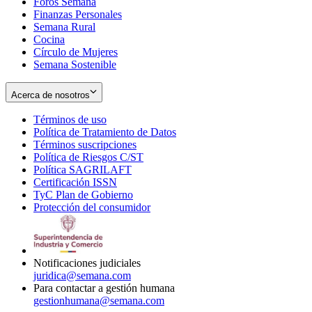
Foros Semana
window
Finanzas Personales
Semana Rural
Cocina
Círculo de Mujeres
Semana Sostenible
Acerca de nosotros
Términos de uso
Opens
Política de Tratamiento de Datos
in
Opens
Términos suscripciones
new
Opens
in
Política de Riesgos C/ST
window
in
Opens
new
Política SAGRILAFT
Opens
new
in
window
Certificación ISSN
Opens
in
window
new
TyC Plan de Gobierno
in
new
Opens
window
Protección del consumidor
new
window
in
Opens
window
new
in
window
new
window
Notificaciones judiciales
juridica@semana.com
Para contactar a gestión humana
gestionhumana@semana.com