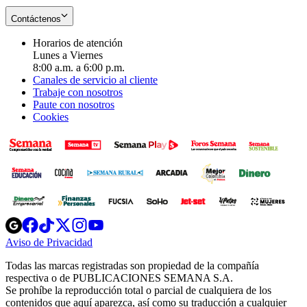
Contáctenos
Horarios de atención
Lunes a Viernes
8:00 a.m. a 6:00 p.m.
Canales de servicio al cliente
Trabaje con nosotros
Paute con nosotros
Cookies
Opens
Opens
Opens
Opens
Opens
in
in
in
in
in
Aviso de Privacidad
Opens
new
new
new
new
new
in
window
window
window
window
window
Todas las marcas registradas son propiedad de la compañía
new
respectiva o de PUBLICACIONES SEMANA S.A.
window
Se prohíbe la reproducción total o parcial de cualquiera de los
contenidos que aquí aparezca, así como su traducción a cualquier