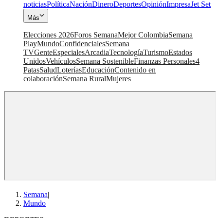
noticias
Política
Nación
Dinero
Deportes
Opinión
Impresa
Jet Set
Más
Elecciones 2026
Foros Semana
Mejor Colombia
Semana
Play
Mundo
Confidenciales
Semana
TV
Gente
Especiales
Arcadia
Tecnología
Turismo
Estados
Unidos
Vehículos
Semana Sostenible
Finanzas Personales
4
Patas
Salud
Loterías
Educación
Contenido en
colaboración
Semana Rural
Mujeres
Semana
|
Mundo