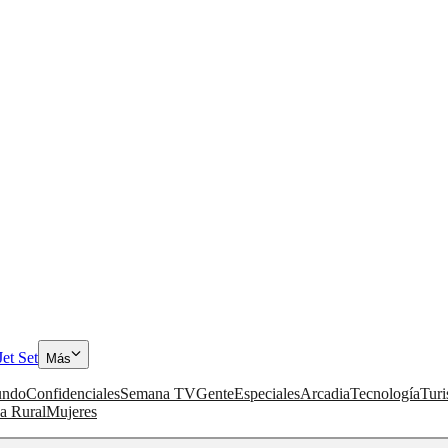
Jet Set
Más
ndo
Confidenciales
Semana TV
Gente
Especiales
Arcadia
Tecnología
Tur
a Rural
Mujeres