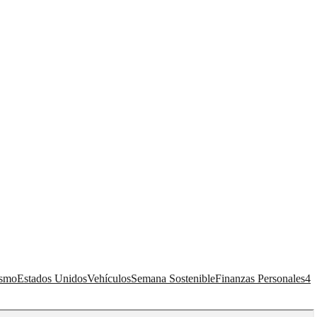
ismo
Estados Unidos
Vehículos
Semana Sostenible
Finanzas Personales
4