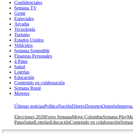
Confidenciales
Semana TV
Gente
Especiales
Arcadia
Tecnología
Turismo
Estados Unidos
Vehículos
Semana Sostenible
Finanzas Personales
4 Patas
Salud
Loterías
Educación
Contenido en colaboración
Semana Rural
Mujeres
Últimas noticias
Política
Nación
Dinero
Deportes
Opinión
Impresa
Elecciones 2026
Foros Semana
Mejor Colombia
Semana Play
Mu
Patas
Salud
Loterías
Educación
Contenido en colaboración
Seman